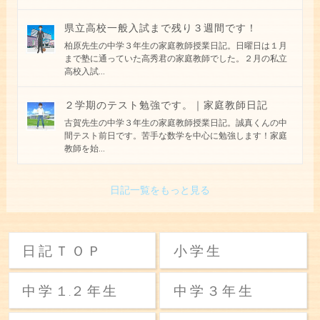
県立高校一般入試まで残り３週間です！
柏原先生の中学３年生の家庭教師授業日記。日曜日は１月
まで塾に通っていた高秀君の家庭教師でした。２月の私立
高校入試
...
２学期のテスト勉強です。｜家庭教師日記
古賀先生の中学３年生の家庭教師授業日記。誠真くんの中
間テスト前日です。苦手な数学を中心に勉強します！家庭
教師を始
...
日記一覧をもっと見る
日記ＴＯＰ
小学生
中学
１
２年生
中学３年生
.