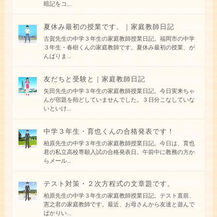
暗記をコ
...
夏休み最初の授業です。｜家庭教師日記
古賀先生の中学３年生の家庭教師授業日記。福岡市の中学
３年生・春樹くんの家庭教師です。夏休み最初の授業、が
んばりま
...
友だちと受験と｜家庭教師日記
矢田先生の中学３年生の家庭教師授業日記。今日実来ちゃ
んが宿題を殆どしていませんでした。３日分こなしていな
いといけ
...
中学３年生・育也くんの合格発表です！
柏原先生の中学３年生の家庭教師授業日記。今日は、育也
君の私立高校専願入試の合格発表日。午前中に教務の方か
らメール
...
テスト対策・２次方程式の文章題です。
柏原先生の中学３年生の家庭教師授業日記。テスト直前、
憲之君の家庭教師です。最近、お母さんから友達と遊んで
ばかりい
...