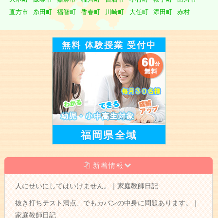
直方市
糸田町
福智町
香春町
川崎町
大任町
添田町
赤村
無料 体験授業 受付中
福岡県全域
新着情報
人にせいにしてはいけません。｜家庭教師日記
抜き打ちテスト満点、でもカバンの中身に問題あります。｜
家庭教師日記