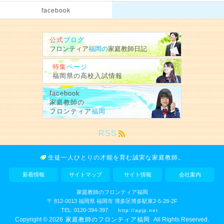
facebook
公式
ブログ
フロンティア
福岡の
家庭教師
日記
特集
ページ
福岡県の
高校入試情報
facebook
家庭教師の
フロンティア
福岡
RSS
生徒一人ひとりの才能を育む
誠実な家庭教師。
新着情報
サイトマップ
サイト情報
会社案内
家庭教師のフロンティア福岡
〒
812-0013
福岡県
福岡市
博多区博多駅東2-5-28-2F
TEL:
0120-394-397
http://apjp.net
Copyright © 2026
All Rights Reserved.
家庭教師のフロンティア福岡