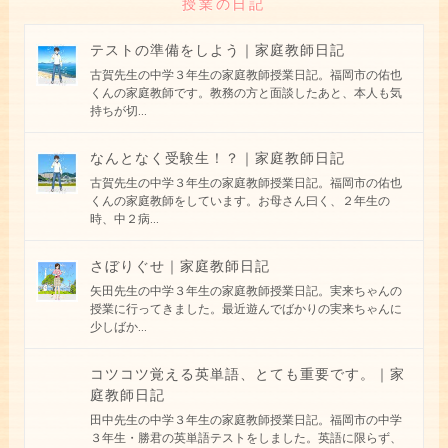
授業の日記
テストの準備をしよう｜家庭教師日記
古賀先生の中学３年生の家庭教師授業日記。福岡市の佑也
くんの家庭教師です。教務の方と面談したあと、本人も気
持ちが切
...
なんとなく受験生！？｜家庭教師日記
古賀先生の中学３年生の家庭教師授業日記。福岡市の佑也
くんの家庭教師をしています。お母さん曰く、２年生の
時、中２病
...
さぼりぐせ｜家庭教師日記
矢田先生の中学３年生の家庭教師授業日記。実来ちゃんの
授業に行ってきました。最近遊んでばかりの実来ちゃんに
少しばか
...
コツコツ覚える英単語、とても重要です。｜家
庭教師日記
田中先生の中学３年生の家庭教師授業日記。福岡市の中学
３年生・勝君の英単語テストをしました。英語に限らず、