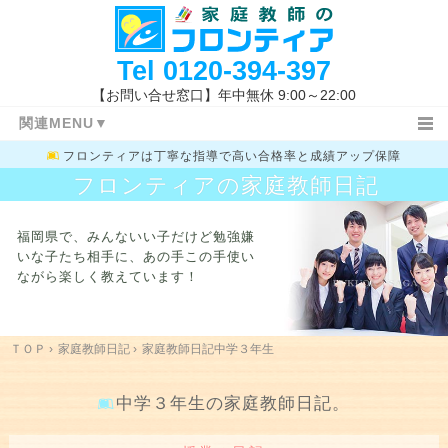
Tel
0120-394-397
【お問い合せ窓口】年中無休 9:00～22:00
関連MENU▼
フロンティアは
丁寧な指導で高い合格率と成績アップ保障
ＴＯＰ
日記ＴＯＰ
小学生
フロンティアの家庭教師日記
中学１・２年生
高校生
教務室
特長と概要
指導コース
指導報告書
福岡県で、みんないい子だけど勉強嫌
家庭教師体験記
指導地域
キャンペーン情報
いな子たち相手に、
あの手この手使い
ながら楽しく教えています！
料金システム
よくあるご質問
授業開始の流れ
まずは体験する
お問い合わせ先
指導体制
指導内容
入試新着情報
福岡県の高校入試
ＴＯＰ
›
家庭教師日記
›
家庭教師日記中学３年生
学校一覧
勉強方法
関連キーワード
中学３年生の家庭教師日記。