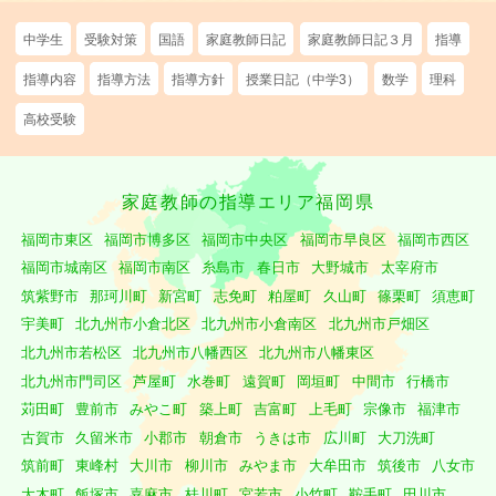
中学生
受験対策
国語
家庭教師日記
家庭教師日記３月
指導
指導内容
指導方法
指導方針
授業日記（中学3）
数学
理科
高校受験
家庭教師の指導エリア福岡県
福岡市東区
福岡市博多区
福岡市中央区
福岡市早良区
福岡市西区
福岡市城南区
福岡市南区
糸島市
春日市
大野城市
太宰府市
筑紫野市
那珂川町
新宮町
志免町
粕屋町
久山町
篠栗町
須恵町
宇美町
北九州市小倉北区
北九州市小倉南区
北九州市戸畑区
北九州市若松区
北九州市八幡西区
北九州市八幡東区
北九州市門司区
芦屋町
水巻町
遠賀町
岡垣町
中間市
行橋市
苅田町
豊前市
みやこ町
築上町
吉富町
上毛町
宗像市
福津市
古賀市
久留米市
小郡市
朝倉市
うきは市
広川町
大刀洗町
筑前町
東峰村
大川市
柳川市
みやま市
大牟田市
筑後市
八女市
大木町
飯塚市
嘉麻市
桂川町
宮若市
小竹町
鞍手町
田川市