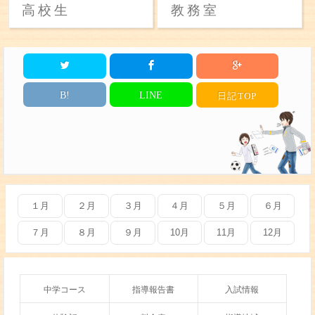
高校生
教務室
B!
LINE
日記
TOP
１月
２月
３月
４月
５月
６月
７月
８月
９月
10月
11月
12月
中学コース
指導報告書
入試情報