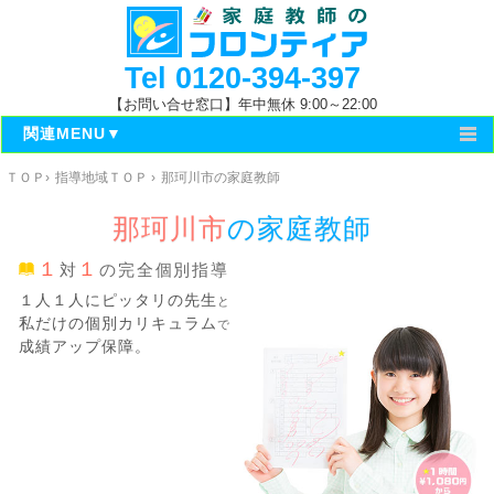
Tel
0120-394-397
【お問い合せ窓口】年中無休 9:00～22:00
関連MENU▼
ＴＯＰ
›
指導地域ＴＯＰ
›
那珂川市の家庭教師
ＴＯＰ
那珂川市
の
家庭教師
福岡県の指導地域
１
１
対
の完全個別指導
福岡地区の指導地域
１人１人にピッタリの先生
と
私だけの個別カリキュラム
で
成績アップ保障。
那珂川市の小中学校
福岡地区の高校
福岡地区の大学