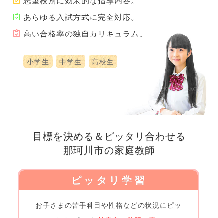
志望校別に効果的な指導内容。
あらゆる入試方式に完全対応。
高い合格率の独自カリキュラム。
小学生
中学生
高校生
目標を決める＆ピッタリ合わせる
那珂川市の家庭教師
ピッタリ学習
お子さまの
苦手科目や性格などの
状況にピッ