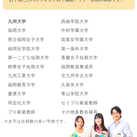
九州大学
西南学院大学
福岡大学
中村学園大学
県立福岡女子大学
筑紫女学園大学
福岡女学院大学
第一薬科大学
第一こども短期大学
香蘭女子短期大学
精華女子短期大学
福岡教員養成所
九州工業大学
北九州市立大学
福岡教育大学
久留米大学
慶應大学
青山学院大学
同志社大学
セミプロ家庭教師
プロ家庭教師
その他多数在籍有
※太字は在籍数の多い学校です。