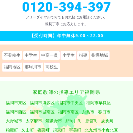
0120-394-397
フリーダイヤルで何でもお気軽にお電話ください。
親切丁寧にお応えします。
【受付時間】
年中無休
9:00～22:00
不登校生
中学生
中高一貫
小学生
指導
指導地域
福岡地区
那珂川市
高校生
家庭教師の指導エリア福岡県
福岡市東区
福岡市博多区
福岡市中央区
福岡市早良区
福岡市西区
福岡市城南区
福岡市南区
糸島市
春日市
大野城市
太宰府市
筑紫野市
那珂川町
新宮町
志免町
粕屋町
久山町
篠栗町
須恵町
宇美町
北九州市小倉北区