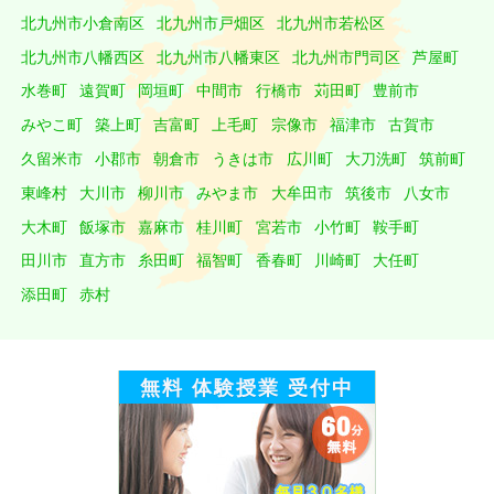
北九州市小倉南区
北九州市戸畑区
北九州市若松区
北九州市八幡西区
北九州市八幡東区
北九州市門司区
芦屋町
水巻町
遠賀町
岡垣町
中間市
行橋市
苅田町
豊前市
みやこ町
築上町
吉富町
上毛町
宗像市
福津市
古賀市
久留米市
小郡市
朝倉市
うきは市
広川町
大刀洗町
筑前町
東峰村
大川市
柳川市
みやま市
大牟田市
筑後市
八女市
大木町
飯塚市
嘉麻市
桂川町
宮若市
小竹町
鞍手町
田川市
直方市
糸田町
福智町
香春町
川崎町
大任町
添田町
赤村
無料 体験授業 受付中