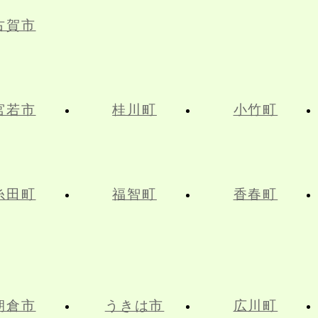
古賀市
宮若市
桂川町
小竹町
糸田町
福智町
香春町
朝倉市
うきは市
広川町