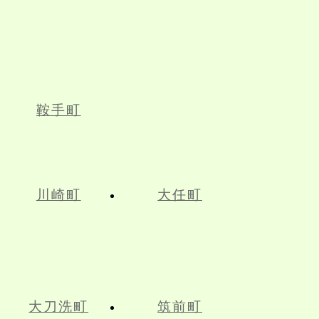
鞍手町
川崎町
大任町
大刀洗町
筑前町