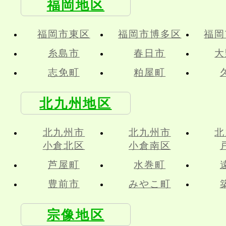
福岡地区
福岡市東区
福岡市博多区
福岡
糸島市
春日市
大
志免町
粕屋町
北九州地区
北九州市
北九州市
北
小倉北区
小倉南区
芦屋町
水巻町
豊前市
みやこ町
宗像地区