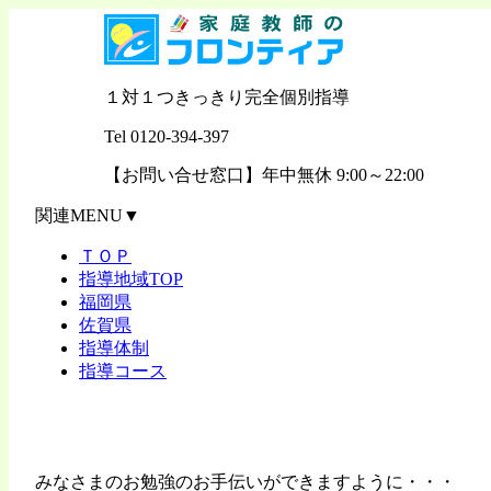
１対１
つきっきり
完全
個別指導
Tel
0120-394-397
【お問い合せ窓口】年中無休 9:00～22:00
関連MENU▼
ＴＯＰ
指導地域TOP
福岡県
佐賀県
指導体制
指導コース
みなさまのお勉強のお手伝いができますように・・・