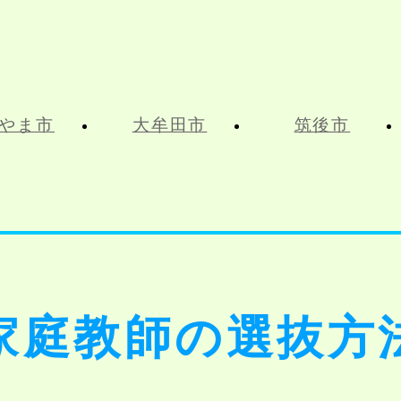
やま市
大牟田市
筑後市
家庭教師の選抜方