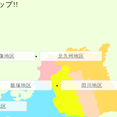
プ!!
像地区
北九州地区
飯塚地区
田川地区
地区