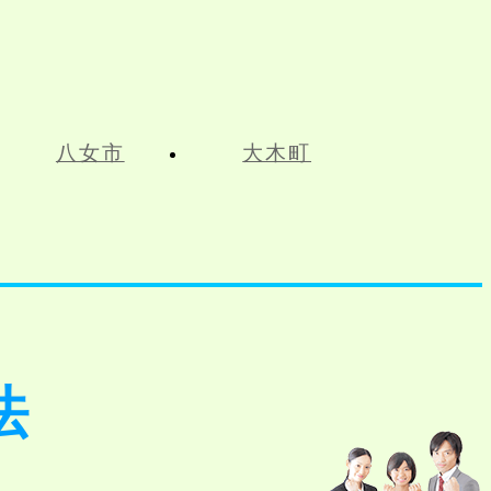
八女市
大木町
法