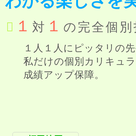
わかる
楽しさを
１
１
対
の完全個別
１人１人にピッタリの先
私だけの個別カリキュ
成績アップ保障。