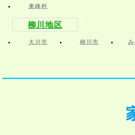
東峰村
柳川地区
大川市
柳川市
み