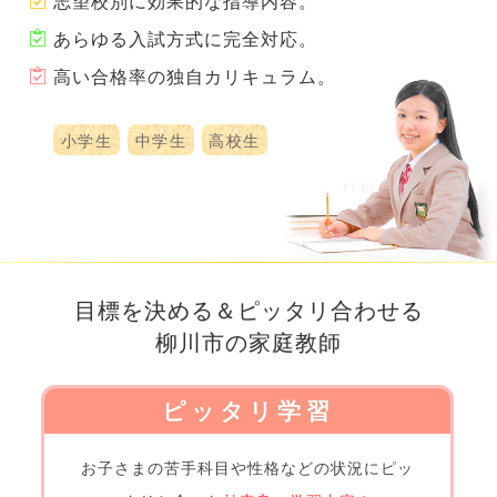
志望校別に効果的な指導内容。
あらゆる入試方式に完全対応。
高い合格率の独自カリキュラム。
小学生
中学生
高校生
目標を決める＆ピッタリ合わせる
柳川市の家庭教師
ピッタリ学習
お子さまの
苦手科目や性格などの
状況にピッ