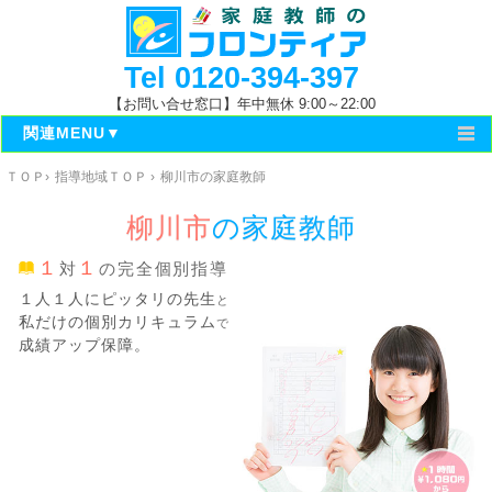
Tel
0120-394-397
【お問い合せ窓口】年中無休 9:00～22:00
関連MENU▼
ＴＯＰ
›
指導地域ＴＯＰ
›
柳川市の家庭教師
ＴＯＰ
柳川市
の
家庭教師
福岡県指導地域
１
１
対
の完全個別指導
柳川地区の指導地域
１人１人にピッタリの先生
と
私だけの個別カリキュラム
で
成績アップ保障。
柳川市の小中学校
筑後地区の高校
筑後地区の大学