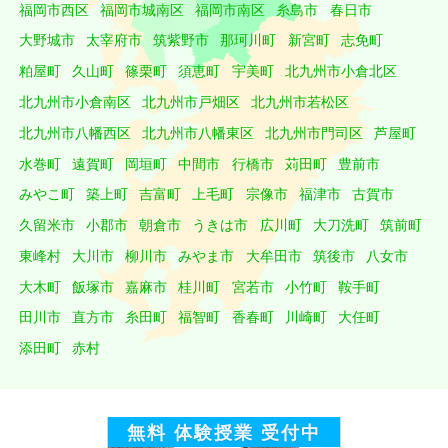
福岡市西区
福岡市城南区
福岡市南区
糸島市
春日市
大野城市
太宰府市
筑紫野市
那珂川町
新宮町
志免町
粕屋町
久山町
篠栗町
須恵町
宇美町
北九州市小倉北区
北九州市小倉南区
北九州市戸畑区
北九州市若松区
北九州市八幡西区
北九州市八幡東区
北九州市門司区
芦屋町
水巻町
遠賀町
岡垣町
中間市
行橋市
苅田町
豊前市
みやこ町
築上町
吉富町
上毛町
宗像市
福津市
古賀市
久留米市
小郡市
朝倉市
うきは市
広川町
大刀洗町
筑前町
東峰村
大川市
柳川市
みやま市
大牟田市
筑後市
八女市
大木町
飯塚市
嘉麻市
桂川町
宮若市
小竹町
鞍手町
田川市
直方市
糸田町
福智町
香春町
川崎町
大任町
添田町
赤村
無料 体験授業 受付中