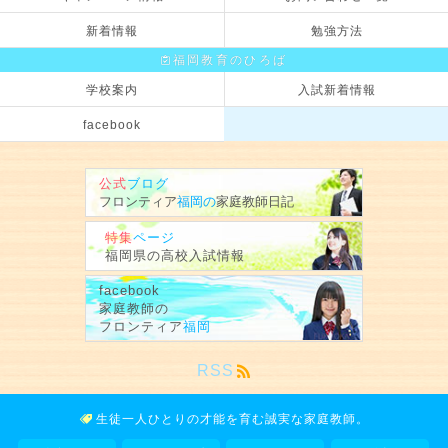
新着情報
勉強方法
福岡教育のひろば
学校案内
入試新着情報
facebook
公式
ブログ
フロンティア
福岡の
家庭教師
日記
特集
ページ
福岡県の
高校入試情報
facebook
家庭教師の
フロンティア
福岡
RSS
生徒一人ひとりの才能を育む
誠実な家庭教師。