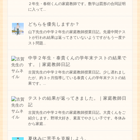
２年生・春樹くんの家庭教師です。数学は図形の合同証明
に入って
...
どちらを優先しますか？
山下先生の中学２年生の家庭教師授業日記。先週中間テス
トが行われ結果は返ってきていないようですがもう一度テ
スト問題
...
中学２年生・泰貴くんの学年末テストの結果で
す。｜家庭教師日記
古賀先生の中学２年生の家庭教師授業日記。少し遅れまし
たが、約３ヶ月指導している泰貴くんの学年末テストの結
果です。
...
テストの結果が返ってきました。｜家庭教師日
記
古賀先生の中学２年生の家庭教師授業日記。大貴くんをご
紹介します。野球大好き、素直でやさしい子です。冬休み
から家庭
...
夏休みに苦手を克服しよう。