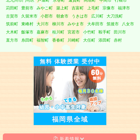
北九州市門司区
芦屋町
水巻町
遠賀町
岡垣町
中間市
行橋市
苅田町
豊前市
みやこ町
築上町
吉富町
上毛町
宗像市
福津市
古賀市
久留米市
小郡市
朝倉市
うきは市
広川町
大刀洗町
筑前町
東峰村
大川市
柳川市
みやま市
大牟田市
筑後市
八女市
大木町
飯塚市
嘉麻市
桂川町
宮若市
小竹町
鞍手町
田川市
直方市
糸田町
福智町
香春町
川崎町
大任町
添田町
赤村
無料 体験授業 受付中
福岡県全域
新着情報