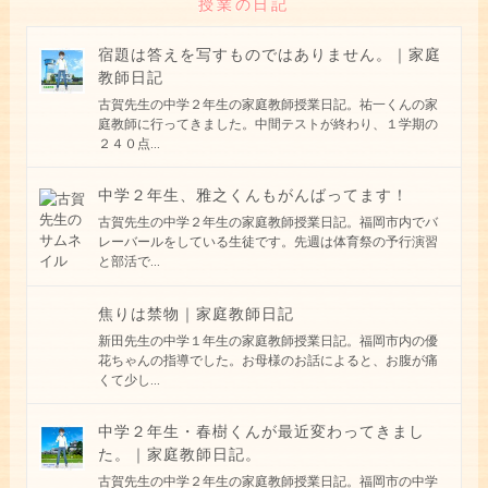
授業の日記
宿題は答えを写すものではありません。｜家庭
教師日記
古賀先生の中学２年生の家庭教師授業日記。祐一くんの家
庭教師に行ってきました。中間テストが終わり、１学期の
２４０点
...
中学２年生、雅之くんもがんばってます！
古賀先生の中学２年生の家庭教師授業日記。福岡市内でバ
レーバールをしている生徒です。先週は体育祭の予行演習
と部活で
...
焦りは禁物｜家庭教師日記
新田先生の中学１年生の家庭教師授業日記。福岡市内の優
花ちゃんの指導でした。お母様のお話によると、お腹が痛
くて少し
...
中学２年生・春樹くんが最近変わってきまし
た。｜家庭教師日記。
古賀先生の中学２年生の家庭教師授業日記。福岡市の中学