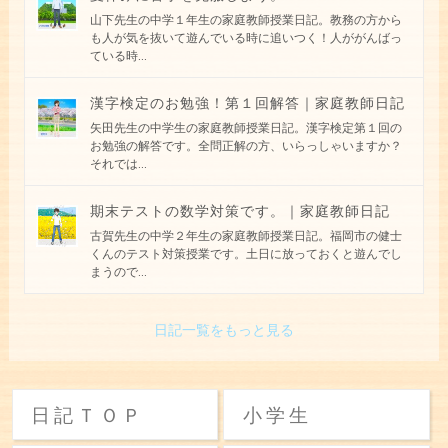
山下先生の中学１年生の家庭教師授業日記。教務の方から
も人が気を抜いて遊んでいる時に追いつく！人ががんばっ
ている時
...
漢字検定のお勉強！第１回解答｜家庭教師日記
矢田先生の中学生の家庭教師授業日記。漢字検定第１回の
お勉強の解答です。全問正解の方、いらっしゃいますか？
それでは
...
期末テストの数学対策です。｜家庭教師日記
古賀先生の中学２年生の家庭教師授業日記。福岡市の健士
くんのテスト対策授業です。土日に放っておくと遊んでし
まうので
...
日記一覧をもっと見る
日記ＴＯＰ
小学生