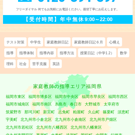
フリーダイヤル 何でもお気軽にお電話ください。
親切丁寧にお応えします。
【受付時間】
年中無休
9:00～22:00
テスト対策
中学生
家庭教師日記
家庭教師日記６月
心構え
指導
指導体制
指導内容
指導方法
授業日記（中学1.2）
数学
理科
社会
苦手克服
英語
家庭教師の指導エリア福岡県
福岡市東区
福岡市博多区
福岡市中央区
福岡市早良区
福岡市西区
福岡市城南区
福岡市南区
糸島市
春日市
大野城市
太宰府市
筑紫野市
那珂川町
新宮町
志免町
粕屋町
久山町
篠栗町
須恵町
宇美町
北九州市小倉北区
北九州市小倉南区
北九州市戸畑区
北九州市若松区
北九州市八幡西区
北九州市八幡東区