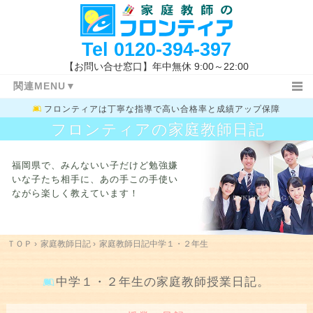
Tel
0120-394-397
【お問い合せ窓口】年中無休 9:00～22:00
関連MENU▼
フロンティアは
丁寧な指導で高い合格率と成績アップ保障
ＴＯＰ
日記ＴＯＰ
小学生
フロンティアの家庭教師日記
中学３年生
高校生
教務室
特長と概要
指導コース
指導報告書
福岡県で、みんないい子だけど勉強嫌
家庭教師体験記
指導地域
キャンペーン情報
いな子たち相手に、
あの手この手使い
ながら楽しく教えています！
料金システム
よくあるご質問
授業開始の流れ
まずは体験する
お問い合わせ先
指導体制
指導内容
入試新着情報
福岡県の高校入試
ＴＯＰ
›
家庭教師日記
›
家庭教師日記中学１・２年生
学校一覧
勉強方法
関連キーワード
中学１・２年生の家庭教師授業日記。