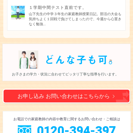
１学期中間テスト直前です。
山下先生の中学３年生の家庭教師授業日記。部活の大会も
気持ちよく１回戦で負けてしまったので、今週から心置き
なく勉強...
お子さまの学力・状況に合わせて
ピッタリ丁寧な指導を行います。
お申し込み お問い合わせは
こちらから
お電話での
家庭教師の内容や教育に
関するお問い合わせ
・ご相談
は
0120-394-397