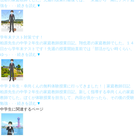
強を
続きを読む
▼
・・・
学年末テスト対策です！
柏原先生の中学２年生の家庭教師授業日記。翔也君の家庭教師でした。１４
日から学年末テストです！先週の授業開始直前では「部活がない時くらい、
ゆっ
続きを読む
▼
・・・
中学２年生・幸尚くんの無料体験授業に行ってきました！｜家庭教師日記
柏原先生の中学２年生の家庭教師授業日記。新しく指導する幸尚くんの家庭
教師でした。ぼくが体験授業を担当して、内容が良かったら、その後の受験
勉強
続きを読む
▼
・・・
中学生に関連するページ