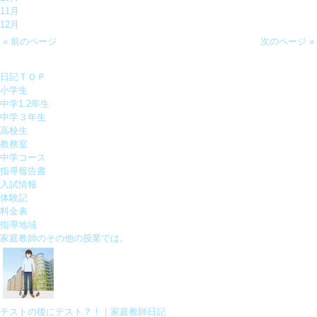
11月
12月
« 前のページ
次のページ »
日記ＴＯＰ
小学生
中学1.2年生
中学３年生
高校生
教務室
中学コース
指導報告書
入試情報
体験記
料金表
指導地域
家庭教師のその他の授業では。
テストの後にテスト？！｜家庭教師日記