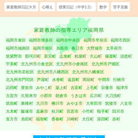
家庭教師日記９月
心構え
授業日記（中学1.2）
数学
苦手克服
家庭教師の指導エリア福岡県
福岡市東区
福岡市博多区
福岡市中央区
福岡市早良区
福岡市西区
福岡市城南区
福岡市南区
糸島市
春日市
大野城市
太宰府市
筑紫野市
那珂川町
新宮町
志免町
粕屋町
久山町
篠栗町
須恵町
宇美町
北九州市小倉北区
北九州市小倉南区
北九州市戸畑区
北九州市若松区
北九州市八幡西区
北九州市八幡東区
北九州市門司区
芦屋町
水巻町
遠賀町
岡垣町
中間市
行橋市
苅田町
豊前市
みやこ町
築上町
吉富町
上毛町
宗像市
福津市
古賀市
久留米市
小郡市
朝倉市
うきは市
広川町
大刀洗町
筑前町
東峰村
大川市
柳川市
みやま市
大牟田市
筑後市
八女市
大木町
飯塚市
嘉麻市
桂川町
宮若市
小竹町
鞍手町
田川市
直方市
糸田町
福智町
香春町
川崎町
大任町
添田町
赤村