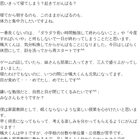
思いきって寝てしまう？起きてがんばる？
寝てから朝するのも、このままがんばるのも、
体力と集中力しだいですよね。
一番良くないのは、『ダラダラ長い時間勉強して終わらないこと』や『今度
すればいいや』と何もしないで一日が終わってしまうことだと思います。
颯大くんは、気分転換してからがんばることになりました。今日はしばらく
休憩にして、顔を洗ってから再スタートです^^
ゲームの話していたら、妹さんも部屋に入ってきて、三人で盛り上がってし
まいました。
寝たわけでもないのに、いつの間にか颯大くんも元気になってます。
目が覚めて・・・めでたし、めでたしです^^
嫌いな勉強だと、自然と目が閉じてくるみたいです^^；
みなさんもそうですか？
僕は家庭教師として、眠くならないような楽しい授業を心がけたいと思いま
す。
早く得意になってもらって、考える楽しみを分かってもらえるようにがんば
ります！
颯大くんは中１ですが、小学校の分数や単位量・公倍数が苦手です。
分数も家庭教師に教わるまで、足し算もよく分からなかったそうです。