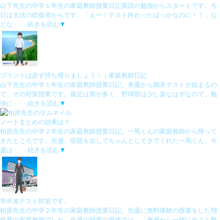
山下先生の中学１年生の家庭教師授業日記英語の勉強からスタートです。今
日は文法の総復習からです。「えー！テスト終わったばっかなのに！！」な
どな
続きを読む
▼
・・・
プリントは必ず持ち帰りましょう！｜家庭教師日記
山下先生の中学１年生の家庭教師授業日記。来週から期末テストが始まるの
で、その対策授業です。最近は雨が多く、野球部は少し楽なはずなので、勉
強に
続きを読む
▼
・・・
ノートまとめの効果は？
柏原先生の中学２年生の家庭教師授業日記。一馬くんの家庭教師から帰って
きたところです。先週、宿題を出してちゃんとしてきてくれた一馬くん。今
週は
続きを読む
▼
・・・
学年末テスト対策です。
柏原先生の中学２年生の家庭教師授業日記。先週に無料体験の授業をした翔
也君の家庭教師でした。先週の授業の最後では、「来週から一緒にテスト勉