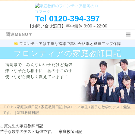
Tel
0120-394-397
【お問い合せ窓口】年中無休 9:00～22:00
関連MENU▼
フロンティアは
丁寧な指導で高い合格率と成績アップ保障
ＴＯＰ
日記ＴＯＰ
小学生
フロンティアの家庭教師日記
中学３年生
高校生
教務室
福岡県で、みんないい子だけど勉強
特長と概要
指導コース
指導報告書
嫌いな子たち相手に、
あの手この手
家庭教師体験記
指導地域
キャンペーン情報
使いながら楽しく教えています！
料金システム
よくあるご質問
授業開始の流れ
まずは体験する
お問い合わせ先
指導体制
指導内容
入試新着情報
福岡県の高校入試
ＴＯＰ
›
家庭教師日記
›
家庭教師日記中学１・２年生
›
苦手な数学のテスト勉強
学校一覧
勉強方法
関連キーワード
です。｜家庭教師日記
古賀先生の家庭教師日記
苦手な数学のテスト勉強です。｜家庭教師日記