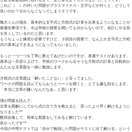
これに（ ）の付いた問題やプラスマイナス・文字などが付くと、どうして
良いのか？分からなくなってしまうそうです。
颯大くんの場合、基本的な文字式と方程式の計算を出来るようになることが
最優先事項です。今は学校の授業を聞いても分からないので、余計にやる気
を失くしているのだと思います。
もうちょっと練習が必要ですけど、３回目の授業で、なんとか文字式と方程
式の基本はできるようになってもらいました。
もっと一つ一つを丁寧に教えてあげたいのですが、来週テストがあります。
基本は一旦切り上げて、学校のワークから出そうな方程式の計算と比較的か
んたんな文章題を一緒に勉強します。
方程式の文章題は「解いたことない」と言ってました。
ワークの問題を読んでもらおうとページを開くと、とても嫌な顔をします。
「本当に文章が嫌いなんだなあ」と思います。
僕が問題を読んで、
文章を図解にしてから式の立て方を教えると、思ったより早く解けるように
なりました^^
数回反復して、簡単な類題をしてみると解けています。
良かったです^^
今回の中間テストでは「自分で勉強した問題がテストに出て解ける」という