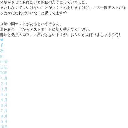
体験をさせてあげたいと教務の方が言っていました。
まだしなくてはいけないことがたくさんありますけど、この中間テストがキ
ッカケになればいいな！と思ってます^^
来週中間テストがあるという皆さん、
夏休みモードからテストモードに切り替えてください。
部活と勉強の両立、大変だと思いますが、お互いがんばりましょう(^-^)丿
B!
LINE
日記
TOP
１月
２月
３月
４月
５月
６月
７月
８月
９月
10月