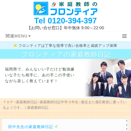
Tel
0120-394-397
【お問い合せ窓口】年中無休 9:00～22:00
関連MENU▼
フロンティアは
丁寧な指導で高い合格率と成績アップ保障
ＴＯＰ
日記ＴＯＰ
小学生
フロンティアの家庭教師日記
中学１・２年生
高校生
教務室
特長と概要
指導コース
指導報告書
福岡県で、みんないい子だけど勉強嫌
家庭教師体験記
指導地域
キャンペーン情報
いな子たち相手に、
あの手この手使い
ながら楽しく教えています！
料金システム
よくあるご質問
授業開始の流れ
まずは体験する
お問い合わせ先
指導体制
指導内容
入試新着情報
福岡県の高校入試
ＴＯＰ
›
家庭教師日記
›
家庭教師日記中学３年生
›
最近また適応教室に通ってい
るようです。｜家庭教師日記
学校一覧
勉強方法
関連キーワード
田中先生の家庭教師日記