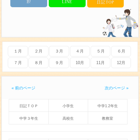
B!
LINE
日記
TOP
１月
２月
３月
４月
５月
６月
７月
８月
９月
10月
11月
12月
« 前のページ
次のページ »
日記ＴＯＰ
小学生
中学1.2年生
中学３年生
高校生
教務室