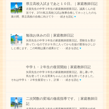
県立高校入試まであと１０日。｜家庭教師日記
古賀先生の中学３年生の家庭教師授業日記。誠真くんの近
況です。2/7の私立高校入試は無事合格してホッとしたのも
束の間、県立高校の合格に向けてラ
続きを読む
▼
・・・
勉強お休みの日｜家庭教師日記
矢田先生の中学３年生の家庭教師授業日記。受験生を受け
持っているのですが９月に入ってから生徒の緊張をひしひ
しと感じます。この時期は夏の成果がど
続きを読む
▼
・・・
中学１・２年生の復習開始｜家庭教師日記
矢田先生の中学３年生の家庭教師授業日記。蒸し暑い中、
気を使ってくれる実来ちゃんにお土産を持ってきました。
それは中学１・２年生復習セット。計算
続きを読む
▼
・・・
二次関数の変域の徹底指導です。｜家庭教師日
記
古賀先生の中学３年生の家庭教師授業日記。福岡市の佑也