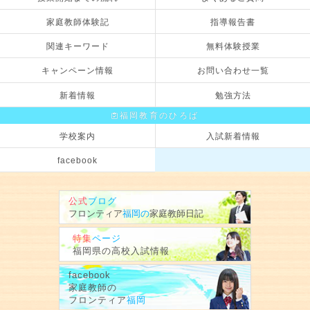
家庭教師体験記
指導報告書
関連キーワード
無料体験授業
キャンペーン情報
お問い合わせ一覧
新着情報
勉強方法
福岡教育のひろば
学校案内
入試新着情報
facebook
公式
ブログ
フロンティア
福岡の
家庭教師
日記
特集
ページ
福岡県の
高校入試情報
facebook
家庭教師の
フロンティア
福岡