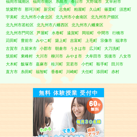
福岡市城南区
福岡市南区
糸島市
春日市
大野城市
太宰府市
筑紫野市
那珂川町
新宮町
志免町
粕屋町
久山町
篠栗町
須恵町
宇美町
北九州市小倉北区
北九州市小倉南区
北九州市戸畑区
北九州市若松区
北九州市八幡西区
北九州市八幡東区
北九州市門司区
芦屋町
水巻町
遠賀町
岡垣町
中間市
行橋市
苅田町
豊前市
みやこ町
築上町
吉富町
上毛町
宗像市
福津市
古賀市
久留米市
小郡市
朝倉市
うきは市
広川町
大刀洗町
筑前町
東峰村
大川市
柳川市
みやま市
大牟田市
筑後市
八女市
大木町
飯塚市
嘉麻市
桂川町
宮若市
小竹町
鞍手町
田川市
直方市
糸田町
福智町
香春町
川崎町
大任町
添田町
赤村
無料 体験授業 受付中