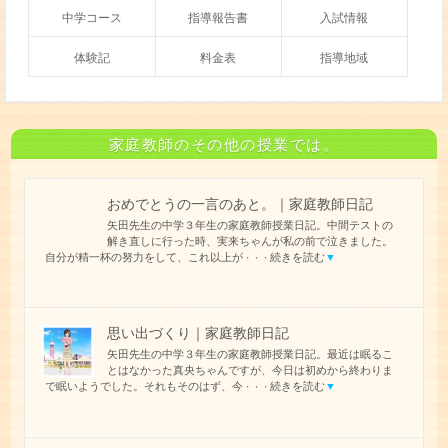
中学コース
指導報告書
入試情報
体験記
料金表
指導地域
家庭教師のその他の授業では。
おめでとうの一言のあと。｜家庭教師日記
矢田先生の中学３年生の家庭教師授業日記。中間テストの
解き直しに行った時、実来ちゃんが私の前で泣きました。
自分が精一杯の努力をして、これ以上が
続きを読む
▼
・・・
思い出づくり｜家庭教師日記
矢田先生の中学３年生の家庭教師授業日記。最近は眠るこ
とはなかった真央ちゃんですが、今日は初めから終わりま
で眠いようでした。それもそのはず、今
続きを読む
▼
・・・