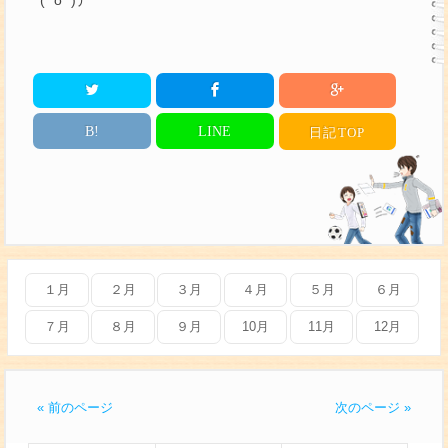
(^o^)丿
B!
LINE
日記
TOP
１月
２月
３月
４月
５月
６月
７月
８月
９月
10月
11月
12月
« 前のページ
次のページ »