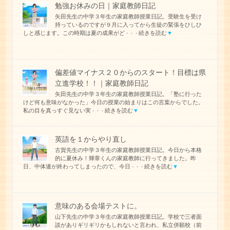
勉強お休みの日｜家庭教師日記
矢田先生の中学３年生の家庭教師授業日記。受験生を受け
持っているのですが９月に入ってから生徒の緊張をひしひ
しと感じます。この時期は夏の成果がど
続きを読む
▼
・・・
偏差値マイナス２０からのスタート！目標は県
立進学校！！｜家庭教師日記
矢田先生の中学３年生の家庭教師授業日記。「塾に行った
けど何も意味がなかった」今日の授業の始まりはこの言葉からでした。
私の目を真っすぐ見ない実
続きを読む
▼
・・・
英語を１からやり直し
古賀先生の中学３年生の家庭教師授業日記。今日から本格
的に夏休み！輝章くんの家庭教師に行ってきました。昨
日、中体連が終わってしまったので、今日
続きを読む
▼
・・・
意味のある会場テストに。
山下先生の中学３年生の家庭教師授業日記。学校で三者面
談がありギリギリかもしれないと言われ、私立併願校（前