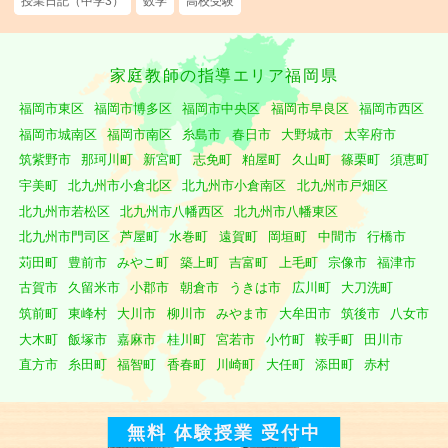
授業日記（中学3）
数学
高校受験
家庭教師の指導エリア福岡県
福岡市東区
福岡市博多区
福岡市中央区
福岡市早良区
福岡市西区
福岡市城南区
福岡市南区
糸島市
春日市
大野城市
太宰府市
筑紫野市
那珂川町
新宮町
志免町
粕屋町
久山町
篠栗町
須恵町
宇美町
北九州市小倉北区
北九州市小倉南区
北九州市戸畑区
北九州市若松区
北九州市八幡西区
北九州市八幡東区
北九州市門司区
芦屋町
水巻町
遠賀町
岡垣町
中間市
行橋市
苅田町
豊前市
みやこ町
築上町
吉富町
上毛町
宗像市
福津市
古賀市
久留米市
小郡市
朝倉市
うきは市
広川町
大刀洗町
筑前町
東峰村
大川市
柳川市
みやま市
大牟田市
筑後市
八女市
大木町
飯塚市
嘉麻市
桂川町
宮若市
小竹町
鞍手町
田川市
直方市
糸田町
福智町
香春町
川崎町
大任町
添田町
赤村
無料 体験授業 受付中