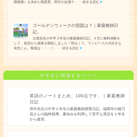
期後期）を決めた晴彦君。明日が会場テ
続きを読む
▼
・・・
ゴールデンウィークの宿題は？｜家庭教師日
記。
古賀先生の中学３年生の家庭教師日記。４月に無料体験を
して、前回から授業を開始しました！明るくて、ワンピースの大好きな
佑也くん。勉強は・・・こ
続きを読む
▼
・・・
中学生に関連するページ
英語のノートまとめ、100点です。｜家庭教師
日記
田中先生の中学２年生の家庭教師授業日記。福岡市の穂乃
花さんの臨時指導。夏休みを利用して苦手な英語を１年生
から復習...