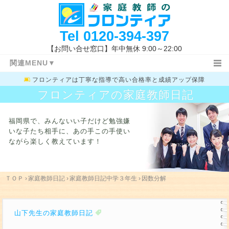
Tel
0120-394-397
【お問い合せ窓口】年中無休 9:00～22:00
関連MENU▼
フロンティアは
丁寧な指導で高い合格率と成績アップ保障
ＴＯＰ
日記ＴＯＰ
小学生
フロンティアの家庭教師日記
中学１・２年生
高校生
教務室
特長と概要
指導コース
指導報告書
福岡県で、みんないい子だけど勉強嫌
家庭教師体験記
指導地域
キャンペーン情報
いな子たち相手に、
あの手この手使い
ながら楽しく教えています！
料金システム
よくあるご質問
授業開始の流れ
まずは体験する
お問い合わせ先
指導体制
指導内容
入試新着情報
福岡県の高校入試
ＴＯＰ
›
家庭教師日記
›
家庭教師日記中学３年生
›
因数分解
学校一覧
勉強方法
関連キーワード
山下先生の家庭教師日記