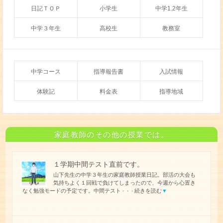
日記ＴＯＰ
小学生
中学1.2年生
中学３年生
高校生
教務室
中学コース
指導報告書
入試情報
体験記
料金表
指導地域
家庭教師のその他の授業では。
１学期中間テスト直前です。
山下先生の中学３年生の家庭教師授業日記。部活の大会も
気持ちよく１回戦で負けてしまったので、今週から心置き
なく勉強モードの予定です。中間テスト
続きを読む
▼
・・・