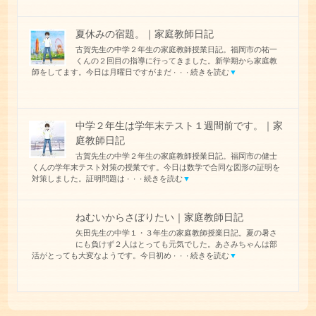
夏休みの宿題。｜家庭教師日記
古賀先生の中学２年生の家庭教師授業日記。福岡市の祐一
くんの２回目の指導に行ってきました。新学期から家庭教
師をしてます。今日は月曜日ですがまだ
続きを読む
▼
・・・
中学２年生は学年末テスト１週間前です。｜家
庭教師日記
古賀先生の中学２年生の家庭教師授業日記。福岡市の健士
くんの学年末テスト対策の授業です。今日は数学で合同な図形の証明を
対策しました。証明問題は
続きを読む
▼
・・・
ねむいからさぼりたい｜家庭教師日記
矢田先生の中学１・３年生の家庭教師授業日記。夏の暑さ
にも負けず２人はとっても元気でした。あさみちゃんは部
活がとっても大変なようです。今日初め
続きを読む
▼
・・・