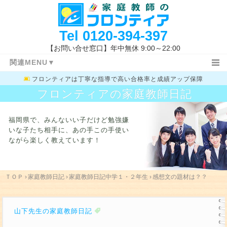
Tel
0120-394-397
【お問い合せ窓口】年中無休 9:00～22:00
関連MENU▼
フロンティアは
丁寧な指導で高い合格率と成績アップ保障
ＴＯＰ
日記ＴＯＰ
小学生
フロンティアの家庭教師日記
中学３年生
高校生
教務室
特長と概要
指導コース
指導報告書
福岡県で、みんないい子だけど勉強嫌
家庭教師体験記
指導地域
キャンペーン情報
いな子たち相手に、
あの手この手使い
ながら楽しく教えています！
料金システム
よくあるご質問
授業開始の流れ
まずは体験する
お問い合わせ先
指導体制
指導内容
入試新着情報
福岡県の高校入試
ＴＯＰ
›
家庭教師日記
›
家庭教師日記中学１・２年生
›
感想文の題材は？？
学校一覧
勉強方法
関連キーワード
山下先生の家庭教師日記