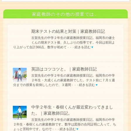
家庭教師のその他の授業では。
期末テストの結果と対策｜家庭教師日記
古賀先生の中学２年生の家庭教師授業日記。福岡市の健士
くんの期末テスト後、久しぶりの指導です。今回は前回よ
り上がって合計366点、数学が初めて
続きを読む
▼
・・・
英語はコツコツと。｜家庭教師日記
古賀先生の中学２年生の家庭教師授業日記。福岡市の中学
２年生・大成くんの家庭教師でした。テスト前に７月１週
分までの授業を前倒ししたので、３週間
続きを読む
▼
・・・
中学２年生・春樹くんが最近変わってきまし
た。｜家庭教師日記。
古賀先生の中学２年生の家庭教師授業日記。福岡市の中学
２年生・春樹くんの家庭教師です。数学は図形の合同証明に入って、ち
ょっと苦戦中です。なので
続きを読む
▼
・・・