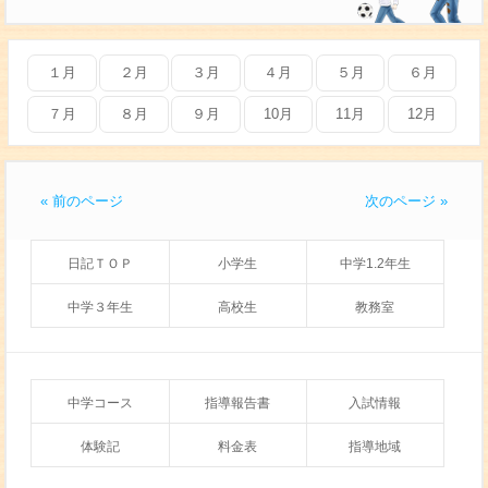
１月
２月
３月
４月
５月
６月
７月
８月
９月
10月
11月
12月
« 前のページ
次のページ »
日記ＴＯＰ
小学生
中学1.2年生
中学３年生
高校生
教務室
中学コース
指導報告書
入試情報
体験記
料金表
指導地域