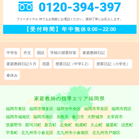
0120-394-397
フリーダイヤル 何でもお気軽にお電話ください。
親切丁寧にお応えします。
【受付時間】
年中無休
9:00～22:00
中学生
作文
国語
学校の授業対策
家庭教師日記
家庭教師日記５月
宿題
授業日記（中学1.2）
授業日記（小学生）
春休み
家庭教師の指導エリア福岡県
福岡市東区
福岡市博多区
福岡市中央区
福岡市早良区
福岡市西区
福岡市城南区
福岡市南区
糸島市
春日市
大野城市
太宰府市
筑紫野市
那珂川町
新宮町
志免町
粕屋町
久山町
篠栗町
須恵町
宇美町
北九州市小倉北区
北九州市小倉南区
北九州市戸畑区