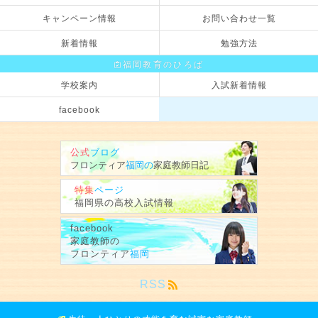
キャンペーン情報
お問い合わせ一覧
新着情報
勉強方法
福岡教育のひろば
学校案内
入試新着情報
facebook
公式
ブログ
フロンティア
福岡の
家庭教師
日記
特集
ページ
福岡県の
高校入試情報
facebook
家庭教師の
フロンティア
福岡
RSS