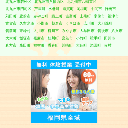
北九州市若松区
北九州市八幡西区
北九州市八幡東区
北九州市門司区
芦屋町
水巻町
遠賀町
岡垣町
中間市
行橋市
苅田町
豊前市
みやこ町
築上町
吉富町
上毛町
宗像市
福津市
古賀市
久留米市
小郡市
朝倉市
うきは市
広川町
大刀洗町
筑前町
東峰村
大川市
柳川市
みやま市
大牟田市
筑後市
八女市
大木町
飯塚市
嘉麻市
桂川町
宮若市
小竹町
鞍手町
田川市
直方市
糸田町
福智町
香春町
川崎町
大任町
添田町
赤村
無料 体験授業 受付中
福岡県全域