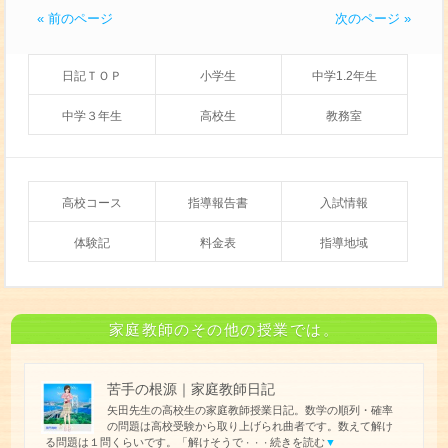
« 前のページ
次のページ »
日記ＴＯＰ
小学生
中学1.2年生
中学３年生
高校生
教務室
高校コース
指導報告書
入試情報
体験記
料金表
指導地域
家庭教師のその他の授業では。
苦手の根源｜家庭教師日記
矢田先生の高校生の家庭教師授業日記。数学の順列・確率
の問題は高校受験から取り上げられ曲者です。数えて解け
る問題は１問くらいです。「解けそうで
続きを読む
▼
・・・