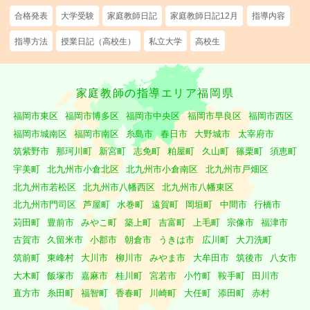
合格発表
大学受験
家庭教師日記
家庭教師日記12月
指導内容
指導方法
授業日記（高校生）
私立大学
高校生
家庭教師の指導エリア福岡県
福岡市東区
福岡市博多区
福岡市中央区
福岡市早良区
福岡市西区
福岡市城南区
福岡市南区
糸島市
春日市
大野城市
太宰府市
筑紫野市
那珂川町
新宮町
志免町
粕屋町
久山町
篠栗町
須恵町
宇美町
北九州市小倉北区
北九州市小倉南区
北九州市戸畑区
北九州市若松区
北九州市八幡西区
北九州市八幡東区
北九州市門司区
芦屋町
水巻町
遠賀町
岡垣町
中間市
行橋市
苅田町
豊前市
みやこ町
築上町
吉富町
上毛町
宗像市
福津市
古賀市
久留米市
小郡市
朝倉市
うきは市
広川町
大刀洗町
筑前町
東峰村
大川市
柳川市
みやま市
大牟田市
筑後市
八女市
大木町
飯塚市
嘉麻市
桂川町
宮若市
小竹町
鞍手町
田川市
直方市
糸田町
福智町
香春町
川崎町
大任町
添田町
赤村