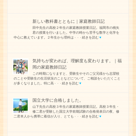
新しい教科書とともに｜家庭教師日記
田中先生の高校２年生の家庭教師授業日記。福岡市の桃矢
君の授業を行いました。中学の時から苦手な数学と化学を
中心に教えています。２年生から理科は
続きを読む
▼
・・・
気持ちが変われば、理解度も変わります。｜福
岡の家庭教師日記
この時期になりますと、受験生やそのご父兄様から志望校
のことや受験生の生活状況のことなどについて、ご相談をいただくこと
が多くなりました。特に高
続きを読む
▼
・・・
国立大学に合格しました。
山下先生の高校３年生の家庭教師授業日記。高校３年生・
修二君が受験した国立大学前期試験の合格発表日の夜、修
二君本人から携帯に着信が入り、とても
続きを読む
▼
・・・