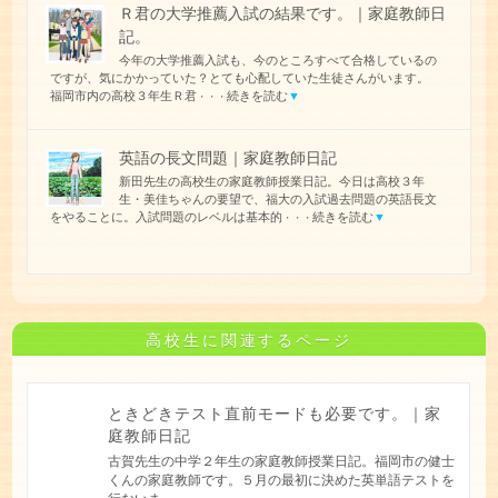
Ｒ君の大学推薦入試の結果です。｜家庭教師日
記。
今年の大学推薦入試も、今のところすべて合格しているの
ですが、気にかかっていた？とても心配していた生徒さんがいます。
福岡市内の高校３年生Ｒ君
続きを読む
▼
・・・
英語の長文問題｜家庭教師日記
新田先生の高校生の家庭教師授業日記。今日は高校３年
生・美佳ちゃんの要望で、福大の入試過去問題の英語長文
をやることに。入試問題のレベルは基本的
続きを読む
▼
・・・
高校生に関連するページ
ときどきテスト直前モードも必要です。｜家
庭教師日記
古賀先生の中学２年生の家庭教師授業日記。福岡市の健士
くんの家庭教師です。５月の最初に決めた英単語テストを