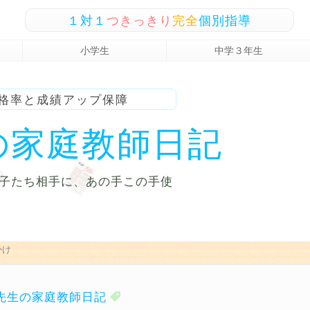
１対１
つきっきり
完全
個別指導
小学生
中学３年生
格率と成績アップ保障
の家庭教師日記
子たち相手に、
あの手この手使
かけ
先生の家庭教師日記