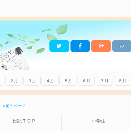
B!
２月
３月
４月
５月
６月
７月
８月
« 前のページ
日記ＴＯＰ
小学生