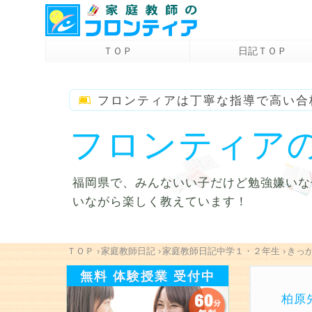
ＴＯＰ
日記ＴＯＰ
フロンティアは
丁寧な指導で高い合
フロンティア
福岡県で、みんないい子だけど勉強嫌いな
いながら楽しく教えています！
ＴＯＰ
›
家庭教師日記
›
家庭教師日記中学１・２年生
›
きっ
無料 体験授業 受付中
柏原