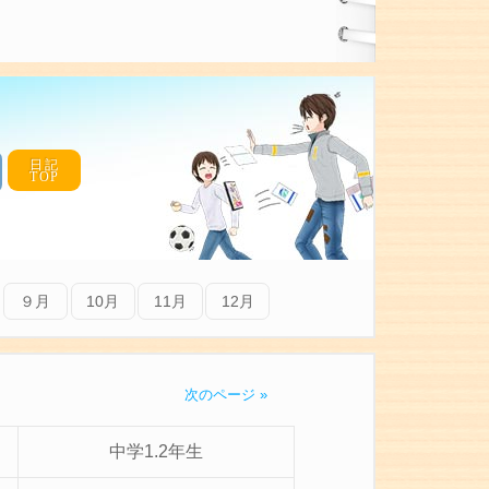
日記
TOP
９月
10月
11月
12月
次のページ »
中学1.2年生