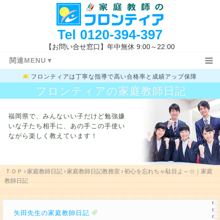
Tel
0120-394-397
【お問い合せ窓口】年中無休 9:00～22:00
関連MENU▼
フロンティアは
丁寧な指導で高い合格率と成績アップ保障
ＴＯＰ
日記ＴＯＰ
小学生
フロンティアの家庭教師日記
中学１・２年生
中学３年生
高校生
特長と概要
指導コース
指導報告書
福岡県で、みんないい子だけど勉強嫌
家庭教師体験記
指導地域
キャンペーン情報
いな子たち相手に、
あの手この手使い
ながら楽しく教えています！
料金システム
よくあるご質問
授業開始の流れ
まずは体験する
お問い合わせ先
指導体制
指導内容
入試新着情報
福岡県の高校入試
ＴＯＰ
›
家庭教師日記
›
家庭教師日記教務室
›
初心を忘れちゃ駄目よ～☆｜家庭
教師日記
学校一覧
勉強方法
関連キーワード
矢田先生の家庭教師日記