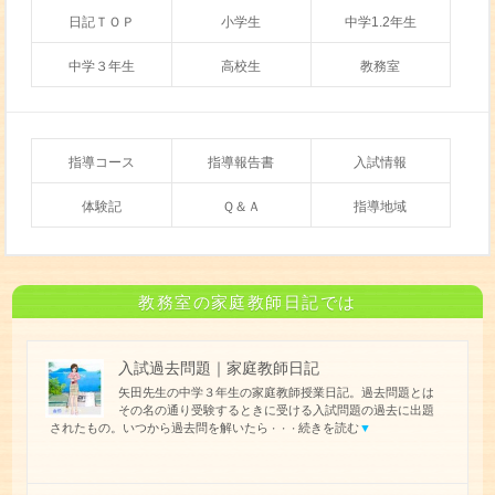
日記ＴＯＰ
小学生
中学1.2年生
中学３年生
高校生
教務室
指導コース
指導報告書
入試情報
体験記
Ｑ＆Ａ
指導地域
教務室の家庭教師日記では
入試過去問題｜家庭教師日記
矢田先生の中学３年生の家庭教師授業日記。過去問題とは
その名の通り受験するときに受ける入試問題の過去に出題
されたもの。いつから過去問を解いたら
続きを読む
▼
・・・