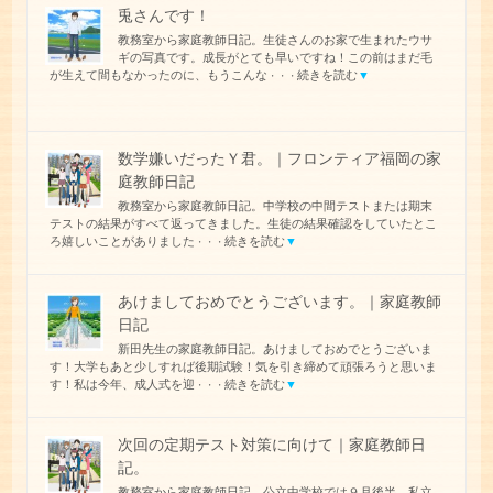
兎さんです！
教務室から家庭教師日記。生徒さんのお家で生まれたウサ
ギの写真です。成長がとても早いですね！この前はまだ毛
が生えて間もなかったのに、もうこんな
続きを読む
▼
・・・
数学嫌いだったＹ君。｜フロンティア福岡の家
庭教師日記
教務室から家庭教師日記。中学校の中間テストまたは期末
テストの結果がすべて返ってきました。生徒の結果確認をしていたとこ
ろ嬉しいことがありました
続きを読む
▼
・・・
あけましておめでとうございます。｜家庭教師
日記
新田先生の家庭教師日記。あけましておめでとうございま
す！大学もあと少しすれば後期試験！気を引き締めて頑張ろうと思いま
す！私は今年、成人式を迎
続きを読む
▼
・・・
次回の定期テスト対策に向けて｜家庭教師日
記。
教務室から家庭教師日記。公立中学校では９月後半、私立