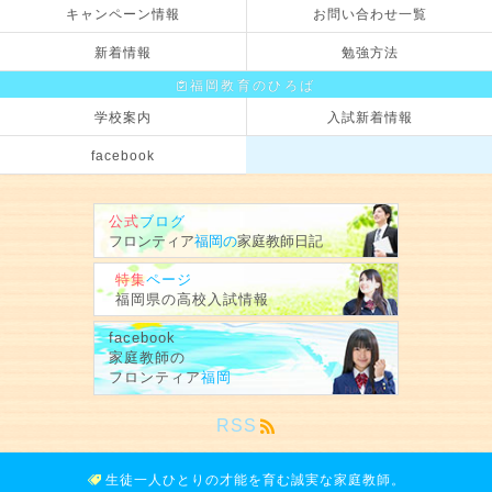
キャンペーン情報
お問い合わせ一覧
新着情報
勉強方法
福岡教育のひろば
学校案内
入試新着情報
facebook
公式
ブログ
フロンティア
福岡の
家庭教師
日記
特集
ページ
福岡県の
高校入試情報
facebook
家庭教師の
フロンティア
福岡
RSS
生徒一人ひとりの才能を育む
誠実な家庭教師。