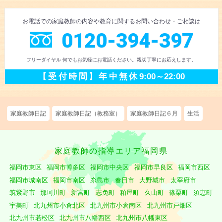
お電話での
家庭教師の内容や教育に
関するお問い合わせ
・ご相談
は
0120-394-397
フリーダイヤル 何でもお気軽にお電話ください。
親切丁寧にお応えします。
【受付時間】
年中無休
9:00～22:00
家庭教師日記
家庭教師日記（教務室）
家庭教師日記６月
生活
家庭教師の指導エリア福岡県
福岡市東区
福岡市博多区
福岡市中央区
福岡市早良区
福岡市西区
福岡市城南区
福岡市南区
糸島市
春日市
大野城市
太宰府市
筑紫野市
那珂川町
新宮町
志免町
粕屋町
久山町
篠栗町
須恵町
宇美町
北九州市小倉北区
北九州市小倉南区
北九州市戸畑区
北九州市若松区
北九州市八幡西区
北九州市八幡東区