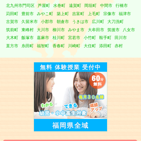
北九州市門司区
芦屋町
水巻町
遠賀町
岡垣町
中間市
行橋市
苅田町
豊前市
みやこ町
築上町
吉富町
上毛町
宗像市
福津市
古賀市
久留米市
小郡市
朝倉市
うきは市
広川町
大刀洗町
筑前町
東峰村
大川市
柳川市
みやま市
大牟田市
筑後市
八女市
大木町
飯塚市
嘉麻市
桂川町
宮若市
小竹町
鞍手町
田川市
直方市
糸田町
福智町
香春町
川崎町
大任町
添田町
赤村
無料 体験授業 受付中
福岡県全域