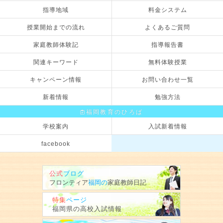
指導地域
料金システム
授業開始までの流れ
よくあるご質問
家庭教師体験記
指導報告書
関連キーワード
無料体験授業
キャンペーン情報
お問い合わせ一覧
新着情報
勉強方法
福岡教育のひろば
学校案内
入試新着情報
facebook
公式
ブログ
フロンティア
福岡の
家庭教師
日記
特集
ページ
福岡県の
高校入試情報