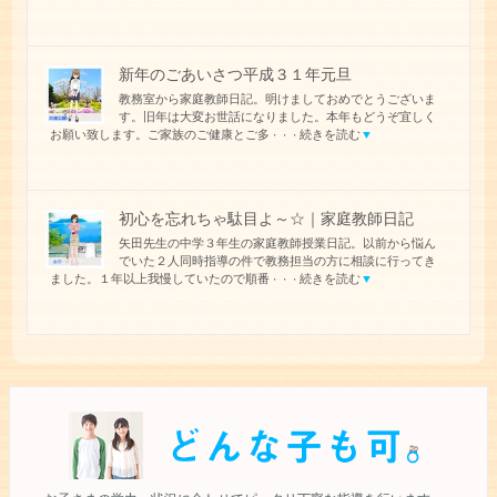
新年のごあいさつ平成３１年元旦
教務室から家庭教師日記。明けましておめでとうございま
す。旧年は大変お世話になりました。本年もどうぞ宜しく
お願い致します。ご家族のご健康とご多
続きを読む
▼
・・・
初心を忘れちゃ駄目よ～☆｜家庭教師日記
矢田先生の中学３年生の家庭教師授業日記。以前から悩ん
でいた２人同時指導の件で教務担当の方に相談に行ってき
ました。１年以上我慢していたので順番
続きを読む
▼
・・・