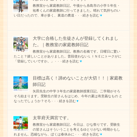
教務室から家庭教師日記。午後から糸島市の小学５年生・
祐希くんの家庭教師に行ってきました。晴れて気持ちのい
い日だったので、車が多く、裏道の農道
続きを読む
▼
・・・
大学に合格した生徒さんが登録してくれまし
た。｜教務室の家庭教師日記
教務室から家庭教師日記。教務の名橋です。日曜日に驚い
たこと？嬉しいことがありました。普段使わないＬＩＮＥにトークがに
「登録していいですか。」
続きを読む
▼
・・・
目標は高く！諦めないことが大切！！｜家庭教
師日記
矢田先生の中学３年生の家庭教師授業日記。二学期がそろ
そろ始まります。受験生の皆さんをはじめ、今年の夏は有意義なもの と
なったでしょうか？そろ
続きを読む
▼
・・・
太宰府天満宮です。
教務室から家庭教師日記。今日は、ひな祭りです。受験生
の皆さんはそういうことを考えるゆとりがない時期かもし
れません。恐縮ながら、ぼくは春休みに
続きを読む
▼
・・・