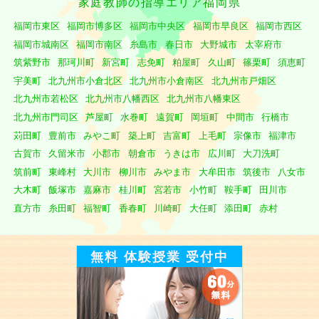
家庭教師の指導エリア福岡県
福岡市東区
福岡市博多区
福岡市中央区
福岡市早良区
福岡市西区
福岡市城南区
福岡市南区
糸島市
春日市
大野城市
太宰府市
筑紫野市
那珂川町
新宮町
志免町
粕屋町
久山町
篠栗町
須恵町
宇美町
北九州市小倉北区
北九州市小倉南区
北九州市戸畑区
北九州市若松区
北九州市八幡西区
北九州市八幡東区
北九州市門司区
芦屋町
水巻町
遠賀町
岡垣町
中間市
行橋市
苅田町
豊前市
みやこ町
築上町
吉富町
上毛町
宗像市
福津市
古賀市
久留米市
小郡市
朝倉市
うきは市
広川町
大刀洗町
筑前町
東峰村
大川市
柳川市
みやま市
大牟田市
筑後市
八女市
大木町
飯塚市
嘉麻市
桂川町
宮若市
小竹町
鞍手町
田川市
直方市
糸田町
福智町
香春町
川崎町
大任町
添田町
赤村
無料 体験授業 受付中