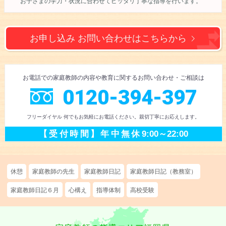
お子さまの学力・状況に合わせて
ピッタリ丁寧な指導を行います。
お申し込み お問い合わせは
こちらから
お電話での
家庭教師の内容や教育に
関するお問い合わせ
・ご相談
は
0120-394-397
フリーダイヤル 何でもお気軽にお電話ください。
親切丁寧にお応えします。
【受付時間】
年中無休
9:00～22:00
休憩
家庭教師の先生
家庭教師日記
家庭教師日記（教務室）
家庭教師日記６月
心構え
指導体制
高校受験