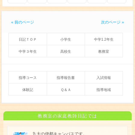
« 前のページ
次のページ »
日記ＴＯＰ
小学生
中学1.2年生
中学３年生
高校生
教務室
指導コース
指導報告書
入試情報
体験記
Ｑ＆Ａ
指導地域
教務室の家庭教師日記では
九大の伊都キャンパスです。