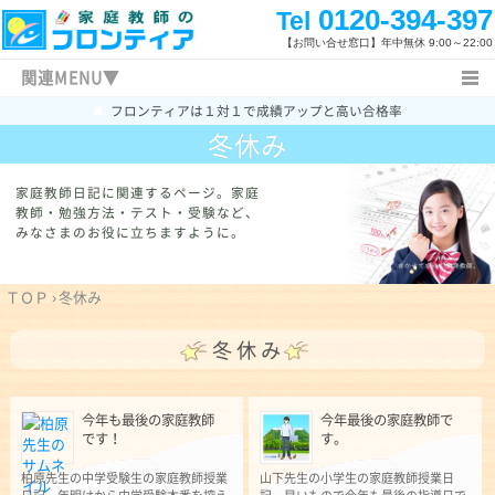
0120-394-397
Tel
【お問い合せ窓口】
年中無休 9:00～22:00
関連MENU▼
フロンティアは１対１で成績アップと高い合格率
ＴＯＰ
関連キーワード
キャンペーン情報
冬休み
料金表
よくあるご質問
新着情報
家庭教師日記
特長と概要
指導内容
家庭教師日記に関連するページ。
家庭
教師・勉強方法・テスト・受験など、
指導体制
指導コース
指導地域
みなさまのお役に立ちますように。
家庭教師体験記
指導報告書
授業開始まで
無料体験授業
お問い合わせ一覧
入試新着情報
ＴＯＰ
›
冬休み
福岡県の高校入試
勉強方法
冬休み
今年も最後の家庭教師
今年最後の家庭教師で
です！
す。
柏原先生の中学受験生の家庭教師授業
山下先生の小学生の家庭教師授業日