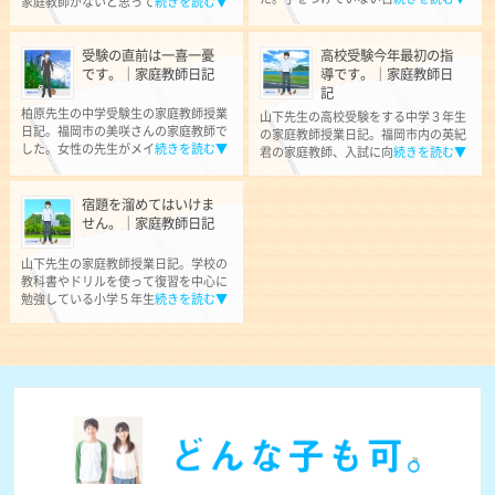
家庭教師がないと思って
続きを読む▼
受験の直前は一喜一憂
高校受験今年最初の指
です。｜家庭教師日記
導です。｜家庭教師日
記
柏原先生の中学受験生の家庭教師授業
山下先生の高校受験をする中学３年生
日記。福岡市の美咲さんの家庭教師で
の家庭教師授業日記。福岡市内の英紀
した。女性の先生がメイ
続きを読む▼
君の家庭教師、入試に向
続きを読む▼
宿題を溜めてはいけま
せん。｜家庭教師日記
山下先生の家庭教師授業日記。学校の
教科書やドリルを使って復習を中心に
勉強している小学５年生
続きを読む▼