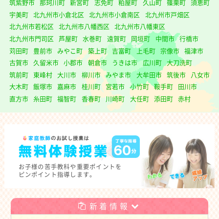
筑紫野市
那珂川町
新宮町
志免町
粕屋町
久山町
篠栗町
須恵町
宇美町
北九州市小倉北区
北九州市小倉南区
北九州市戸畑区
北九州市若松区
北九州市八幡西区
北九州市八幡東区
北九州市門司区
芦屋町
水巻町
遠賀町
岡垣町
中間市
行橋市
苅田町
豊前市
みやこ町
築上町
吉富町
上毛町
宗像市
福津市
古賀市
久留米市
小郡市
朝倉市
うきは市
広川町
大刀洗町
筑前町
東峰村
大川市
柳川市
みやま市
大牟田市
筑後市
八女市
大木町
飯塚市
嘉麻市
桂川町
宮若市
小竹町
鞍手町
田川市
直方市
糸田町
福智町
香春町
川崎町
大任町
添田町
赤村
お子様の
苦手教科や重要ポイントを
ピンポイント指導します。
新着情報