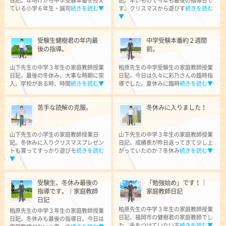
日記。年明けから中学受験本番を控え
記。早いもので今年も最後の指導日で
ている小学６年生・誠司
続きを読む▼
す。クリスマスから遊びす
続きを読む
▼
受験生健樹君の年内最
中学受験本番約２週間
後の指導。
前。
山下先生の中学３年生の家庭教師授業
柏原先生の中学受験生の家庭教師授業
日記。最後の冬休み、大事な時期に突
日記。今日は久々に彩乃さんの臨時指
入。学校がある時、時間
続きを読む▼
導でした。夏休みに臨時
続きを読む▼
苦手な読解の克服。
冬休みに入りました！
山下先生の小学生の家庭教師授業日
山下先生の中学３年生の家庭教師授業
記。冬休みに入りクリスマスプレゼン
日記。成績表が昨日返ってきて少し上
トも貰ってすっかり遊びモ
続きを読む
がっていたのか？冬休み
続きを読む▼
▼
受験生、冬休み最後の
「勉強始め」です！｜
指導です。｜家庭教師
家庭教師日記
日記
柏原先生の中学３年生の家庭教師授業
柏原先生の中学３年生の家庭教師授業
日記。福岡市の健樹君の家庭教師でし
日記。冬休みも最後の指導日。今日は
た。手をつけていない古
続きを読む▼