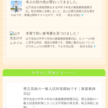
本人の目の色が変わってきました。
山下先生の高校受験をする中学３年生の家庭教師授業日
記。私立高校に合格しました。あとは県立高校入試を残す
のみです。来週は期末テストなので、今日
続きを読む
▼
・・・
本屋で良い参考書を見つけました！
山下先生の中学３年生の家庭教師授業日記。もう一つの特
に苦手な科目、国語の授業です。英数に重点をおいていた
ので久しぶりの指導です。でも今日は強
続きを読む
▼
・・・
中学生に関連するページ
県立高校の一般入試対策開始です｜家庭教師
日記
田中先生の中学３年生の家庭教師授業日記。県立高校の一
般入試直前対策に入った元不登校の英太君。私立高校に合
格し、ご...