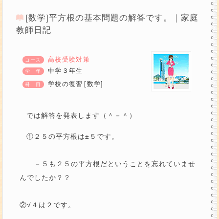
[数学]平方根の基本問題の解答です。｜家庭
教師日記
高校受験対策
中学３年生
学校の復習
[数学]
では解答を発表します（＾－＾）
①２５の平方根は±５です。
－５も２５の平方根だということを忘れていませ
んでしたか？？
②√４は２です。