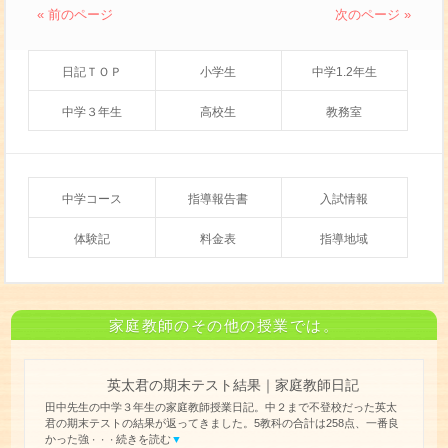
« 前のページ
次のページ »
日記ＴＯＰ
小学生
中学1.2年生
中学３年生
高校生
教務室
中学コース
指導報告書
入試情報
体験記
料金表
指導地域
家庭教師のその他の授業では。
英太君の期末テスト結果｜家庭教師日記
田中先生の中学３年生の家庭教師授業日記。中２まで不登校だった英太
君の期末テストの結果が返ってきました。5教科の合計は258点、一番良
かった強
続きを読む
▼
・・・