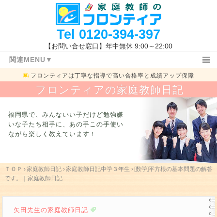
Tel
0120-394-397
【お問い合せ窓口】年中無休 9:00～22:00
関連MENU▼
フロンティアは
丁寧な指導で高い合格率と成績アップ保障
ＴＯＰ
日記ＴＯＰ
小学生
フロンティアの家庭教師日記
中学１・２年生
高校生
教務室
特長と概要
指導コース
指導報告書
福岡県で、みんないい子だけど勉強嫌
家庭教師体験記
指導地域
キャンペーン情報
いな子たち相手に、
あの手この手使い
ながら楽しく教えています！
料金システム
よくあるご質問
授業開始の流れ
まずは体験する
お問い合わせ先
指導体制
指導内容
入試新着情報
福岡県の高校入試
ＴＯＰ
›
家庭教師日記
›
家庭教師日記中学３年生
›
[数学]平方根の基本問題の解答
です。｜家庭教師日記
学校一覧
勉強方法
関連キーワード
矢田先生の家庭教師日記