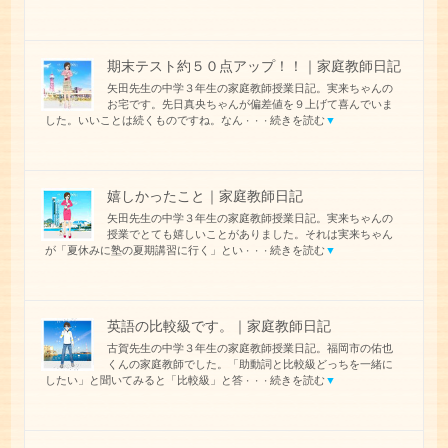
期末テスト約５０点アップ！！｜家庭教師日記
矢田先生の中学３年生の家庭教師授業日記。実来ちゃんの
お宅です。先日真央ちゃんが偏差値を９上げて喜んでいま
した。いいことは続くものですね。なん
続きを読む
▼
・・・
嬉しかったこと｜家庭教師日記
矢田先生の中学３年生の家庭教師授業日記。実来ちゃんの
授業でとても嬉しいことがありました。それは実来ちゃん
が「夏休みに塾の夏期講習に行く」とい
続きを読む
▼
・・・
英語の比較級です。｜家庭教師日記
古賀先生の中学３年生の家庭教師授業日記。福岡市の佑也
くんの家庭教師でした。「助動詞と比較級どっちを一緒に
したい」と聞いてみると「比較級」と答
続きを読む
▼
・・・