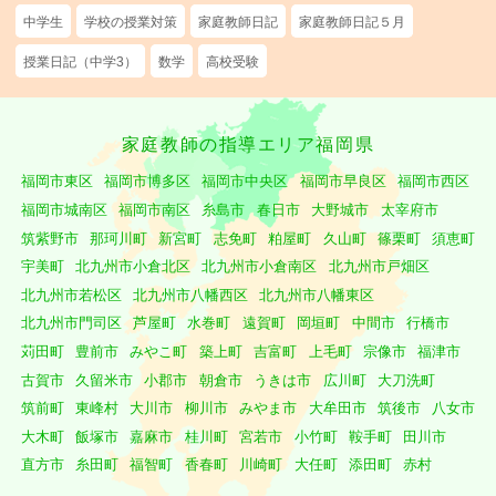
中学生
学校の授業対策
家庭教師日記
家庭教師日記５月
授業日記（中学3）
数学
高校受験
家庭教師の指導エリア福岡県
福岡市東区
福岡市博多区
福岡市中央区
福岡市早良区
福岡市西区
福岡市城南区
福岡市南区
糸島市
春日市
大野城市
太宰府市
筑紫野市
那珂川町
新宮町
志免町
粕屋町
久山町
篠栗町
須恵町
宇美町
北九州市小倉北区
北九州市小倉南区
北九州市戸畑区
北九州市若松区
北九州市八幡西区
北九州市八幡東区
北九州市門司区
芦屋町
水巻町
遠賀町
岡垣町
中間市
行橋市
苅田町
豊前市
みやこ町
築上町
吉富町
上毛町
宗像市
福津市
古賀市
久留米市
小郡市
朝倉市
うきは市
広川町
大刀洗町
筑前町
東峰村
大川市
柳川市
みやま市
大牟田市
筑後市
八女市
大木町
飯塚市
嘉麻市
桂川町
宮若市
小竹町
鞍手町
田川市
直方市
糸田町
福智町
香春町
川崎町
大任町
添田町
赤村