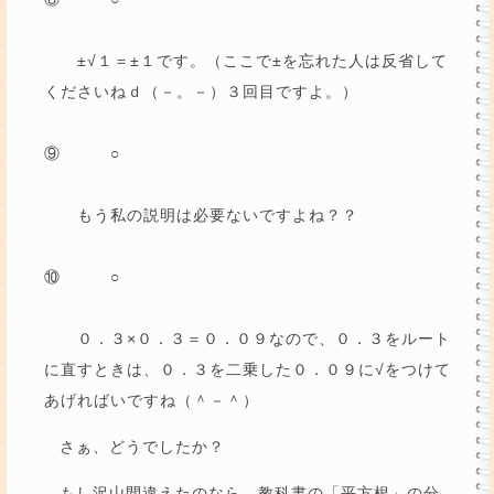
±√１＝±１です。（ここで±を忘れた人は反省して
くださいねｄ（－。－）３回目ですよ。）
⑨ ○
もう私の説明は必要ないですよね？？
⑩ ○
０．３×０．３＝０．０９なので、０．３をルート
に直すときは、０．３を二乗した０．０９に√をつけて
あげればいですね（＾－＾）
さぁ、どうでしたか？
もし沢山間違えたのなら、教科書の「平方根」の分