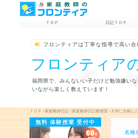
ＴＯＰ
日記ＴＯＰ
フロンティアは
丁寧な指導で高い合
フロンティア
福岡県で、みんないい子だけど勉強嫌いな
いながら楽しく教えています！
ＴＯＰ
›
家庭教師日記
›
家庭教師日記教務室
›
大学に合格し
無料 体験授業 受付中
名橋