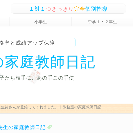
１対１
つきっきり
完全
個別指導
小学生
中学１・２年生
格率と成績アップ保障
の家庭教師日記
子たち相手に、
あの手この手使
た生徒さんが登録してくれました。｜教務室の家庭教師日記
先生の家庭教師日記