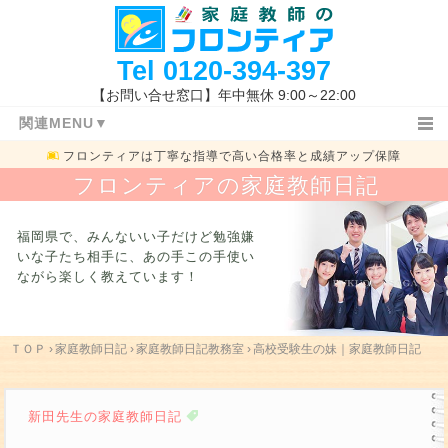
Tel
0120-394-397
【お問い合せ窓口】年中無休 9:00～22:00
関連MENU▼
フロンティアは
丁寧な指導で高い合格率と成績アップ保障
ＴＯＰ
日記ＴＯＰ
小学生
フロンティアの家庭教師日記
中学１・２年生
中学３年生
高校生
特長と概要
指導コース
指導報告書
福岡県で、みんないい子だけど勉強嫌
家庭教師体験記
指導地域
キャンペーン情報
いな子たち相手に、
あの手この手使い
ながら楽しく教えています！
料金システム
よくあるご質問
授業開始の流れ
まずは体験する
お問い合わせ先
指導体制
指導内容
入試新着情報
福岡県の高校入試
ＴＯＰ
›
家庭教師日記
›
家庭教師日記教務室
›
高校受験生の妹｜家庭教師日記
学校一覧
勉強方法
関連キーワード
新田先生の家庭教師日記