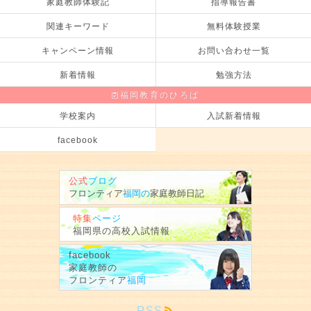
家庭教師体験記
指導報告書
関連キーワード
無料体験授業
キャンペーン情報
お問い合わせ一覧
新着情報
勉強方法
福岡教育のひろば
学校案内
入試新着情報
facebook
公式
ブログ
フロンティア
福岡の
家庭教師
日記
特集
ページ
福岡県の
高校入試情報
facebook
家庭教師の
フロンティア
福岡
RSS