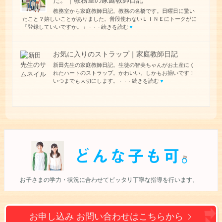
た。｜教務室の家庭教師日記
教務室から家庭教師日記。教務の名橋です。日曜日に驚い
たこと？嬉しいことがありました。普段使わないＬＩＮＥにトークがに
「登録していいですか。」
続きを読む
▼
・・・
お気に入りのストラップ｜家庭教師日記
新田先生の家庭教師日記。生徒の智美ちゃんがお土産にく
れたハートのストラップ。かわいい。しかもお揃いです！
いつまでも大切にします。
続きを読む
▼
・・・
お子さまの学力・状況に合わせて
ピッタリ丁寧な指導を行います。
お申し込み お問い合わせは
こちらから