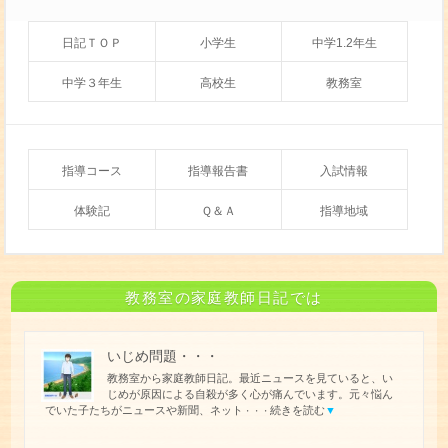
日記ＴＯＰ
小学生
中学1.2年生
中学３年生
高校生
教務室
指導コース
指導報告書
入試情報
体験記
Ｑ＆Ａ
指導地域
教務室の家庭教師日記では
いじめ問題・・・
教務室から家庭教師日記。最近ニュースを見ていると、い
じめが原因による自殺が多く心が痛んでいます。元々悩ん
でいた子たちがニュースや新聞、ネット
続きを読む
▼
・・・