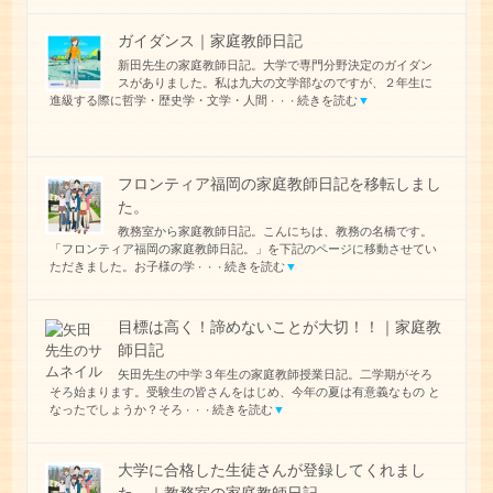
ガイダンス｜家庭教師日記
新田先生の家庭教師日記。大学で専門分野決定のガイダン
スがありました。私は九大の文学部なのですが、２年生に
進級する際に哲学・歴史学・文学・人間
続きを読む
▼
・・・
フロンティア福岡の家庭教師日記を移転しまし
た。
教務室から家庭教師日記。こんにちは、教務の名橋です。
「フロンティア福岡の家庭教師日記。」を下記のページに移動させてい
ただきました。お子様の学
続きを読む
▼
・・・
目標は高く！諦めないことが大切！！｜家庭教
師日記
矢田先生の中学３年生の家庭教師授業日記。二学期がそろ
そろ始まります。受験生の皆さんをはじめ、今年の夏は有意義なもの と
なったでしょうか？そろ
続きを読む
▼
・・・
大学に合格した生徒さんが登録してくれまし