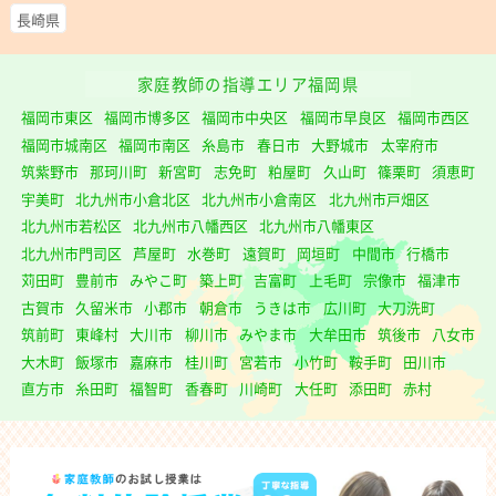
長崎県
家庭教師の指導エリア福岡県
福岡市東区
福岡市博多区
福岡市中央区
福岡市早良区
福岡市西区
福岡市城南区
福岡市南区
糸島市
春日市
大野城市
太宰府市
筑紫野市
那珂川町
新宮町
志免町
粕屋町
久山町
篠栗町
須恵町
宇美町
北九州市小倉北区
北九州市小倉南区
北九州市戸畑区
北九州市若松区
北九州市八幡西区
北九州市八幡東区
北九州市門司区
芦屋町
水巻町
遠賀町
岡垣町
中間市
行橋市
苅田町
豊前市
みやこ町
築上町
吉富町
上毛町
宗像市
福津市
古賀市
久留米市
小郡市
朝倉市
うきは市
広川町
大刀洗町
筑前町
東峰村
大川市
柳川市
みやま市
大牟田市
筑後市
八女市
大木町
飯塚市
嘉麻市
桂川町
宮若市
小竹町
鞍手町
田川市
直方市
糸田町
福智町
香春町
川崎町
大任町
添田町
赤村