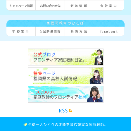
キャンペーン情報
お問い合わせ先
新着情報
会社案内
福岡教育のひろば
学校案内
入試新着情報
勉強方法
facebook
公式
ブログ
フロンティア
家庭教師日記。
特集
ページ
福岡県の
高校入試情報
facebook
家庭教師の
フロンティア
福岡
RSS
生徒一人ひとりの才能を育む
誠実な家庭教師。