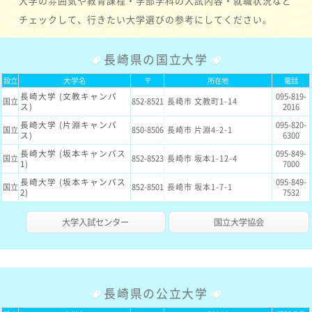
大学の雰囲気や教育課程・学部学科の入試内容・就職状況など
チェックして、行きたい大学選びの参考にしてください。
長崎県の国立大学
設立
大学名
〒
所在地
電話
長崎大学 (文教キャンパ
095-819-
国立
852-8521
長崎市 文教町1-14
ス)
2016
長崎大学 (片淵キャンパ
095-820-
国立
850-8506
長崎市 片淵4-2-1
ス)
6300
長崎大学 (坂本キャンパス
095-849-
国立
852-8523
長崎市 坂本1-12-4
1)
7000
長崎大学 (坂本キャンパス
095-849-
国立
852-8501
長崎市 坂本1-7-1
2)
7532
大学入試センター
国立大学協会
長崎県の公立大学