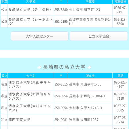
設立
大学名
〒
所在地
電話番号
0956-47-
長崎県立大学（佐世保校）
公立
858-8580
佐世保市 川下町123
2191
長崎県立大学（シーボルト
西彼杵郡長与町 まなび野1-
095-813-
公立
851-2195
校）
1-1
5500
大学入試センター
公立大学協会
長崎県の私立大学
設立
大学名
〒
所在地
電話
活水女子大学(東山手キャ
095-822-
私立
850-8515
長崎市 東山手町1-50
ンパス)
4107
活水女子大学(新戸町キャ
095-879-
私立
850-0954
長崎市 新戸町3-1004-1
ンパス)
7110
活水女子大学(大村キャン
0957-27-
私立
850-0954
大村市 久原2-1246-3
パス)
3005
0957-26-
鎮西学院大学
私立
854-0081
諫早市 栄田町1057
1234