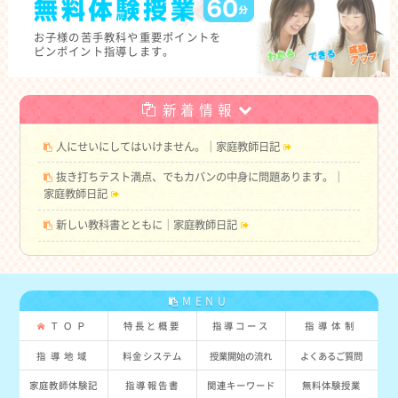
お子様の
苦手教科や重要ポイントを
ピンポイント指導します。
新着情報
人にせいにしてはいけません。｜家庭教師日記
抜き打ちテスト満点、でもカバンの中身に問題あります。｜
家庭教師日記
新しい教科書とともに｜家庭教師日記
MENU
ＴＯＰ
特長と概要
指導コース
指導体制
指導地域
料金システム
授業開始の流れ
よくあるご質問
家庭教師体験記
指導報告書
関連キーワード
無料体験授業