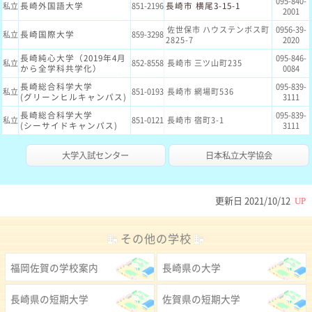
095-840-
長崎外国語大学
長崎市 横尾3-15-1
私立
851-2196
2001
佐世保市 ハウステンボス町
0956-39-
長崎国際大学
私立
859-3298
2825-7
2020
長崎純心大学（2019年4月
095-846-
私立
852-8558
長崎市 三ツ山町235
から全学科共学化）
0084
長崎総合科学大学
095-839-
私立
851-0193
長崎市 網場町536
(グリーンヒルキャンパス)
3111
長崎総合科学大学
095-839-
私立
851-0121
長崎市 宿町3-1
(シーサイドキャンパス)
3111
大学入試センター
日本私立大学協会
更新日
2021/10/12
UP
その他の学校
福岡佐賀の学校案内
長崎県の大学
長崎県の短期大学
佐賀県の短期大学