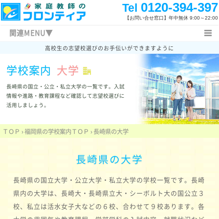
0120-394-397
Tel
【お問い合せ窓口】
年中無休 9:00～22:00
関連MENU▼
高校生の志望校選びのお手伝いができますように
ＴＯＰ
長崎県の学校
長崎県の大学
学校案内
大学
長崎県の短大
管外大学校
大学入試情報
入試新着情報
指導コース
高校生コース
長崎県の国立・公立・私立大学の一覧です。
入試
特長と概要
料金システム
よくあるご質問
情報や進路・教育課程など確認して志望校選びに
活用しましょう。
指導体制
指導内容
指導地域
授業開始の流れ
家庭教師体験記
指導報告書
ＴＯＰ
›
福岡県の学校案内ＴＯＰ
›
長崎県の大学
指導方法
関連キーワード
新着情報
キャンペーン情報
家庭教師日記
勉強方法
長崎県の大学
福岡県の高校入試
まずは体験する
お問い合わせ先
長崎県の国立大学・公立大学・私立大学の学校一覧です。長崎
facebook
県内の大学は、長崎大・長崎県立大・シーボルト大の国公立３
校、私立は活水女子大などの６校、合わせて９校あります。各