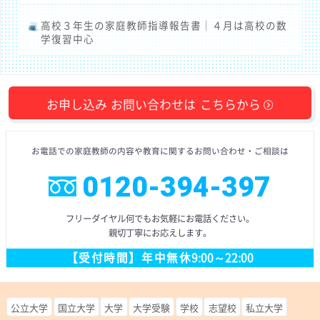
高校３年生の家庭教師指導報告書｜４月は高校の数
学復習中心
お申し込み
お問い合わせは
こちらから
お電話での
家庭教師の内容や教育に
関するお問い合わせ
・ご相談
は
0120-394-397
フリーダイヤル
何でもお気軽にお電話ください。
親切丁寧にお応えします。
【受付時間】
年中無休
9:00～22:00
公立大学
国立大学
大学
大学受験
学校
志望校
私立大学