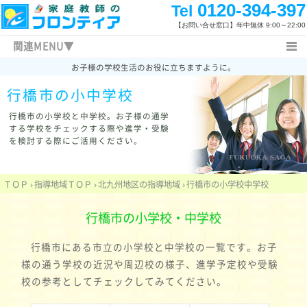
0120-394-397
Tel
【お問い合せ窓口】
年中無休 9:00～22:00
関連MENU▼
お子様の学校生活のお役に立ちますように。
行橋市の家庭教師
指導コース
北九州の指導地域
行橋市の
小中学校
指導地域
北九州の高校高専
北九州の大学など
ＴＯＰ
家庭教師日記
キャンペーン情報
行橋市の小学校と中学校。
お子様の通学
する学校をチェックする際や進学・受験
特長と概要
料金システム
よくあるご質問
を検討する際にご活用ください。
まずは体験する
お問い合わせ先
指導体制
指導内容
授業開始の流れ
家庭教師体験記
ＴＯＰ
›
指導地域ＴＯＰ
›
北九州地区の指導地域
›
行橋市の小学校中学校
指導報告書
入試新着情報
福岡県の高校入試
学校一覧
勉強方法
関連キーワード
行橋市の小学校・中学校
行橋市にある市立の小学校と中学校の一覧です。お子
様の通う学校の近況や周辺校の様子、進学予定校や受験
校の参考としてチェックしてみてください。