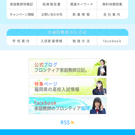
家庭教師体験記
指導報告書
関連キーワード
無料体験授業
キャンペーン情報
お問い合わせ先
新着情報
会社案内
福岡教育のひろば
学校案内
入試新着情報
勉強方法
facebook
公式
ブログ
フロンティア
家庭教師日記。
特集
ページ
福岡県の
高校入試情報
facebook
家庭教師の
フロンティア
福岡
RSS