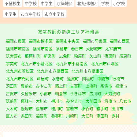
不登校生
中学校
中学生
京築地区
北九州地区
学校
小学校
小学生
市立中学校
市立小学校
家庭教師の指導エリア福岡県
福岡市東区
福岡市博多区
福岡市中央区
福岡市早良区
福岡市西区
福岡市城南区
福岡市南区
糸島市
春日市
大野城市
太宰府市
筑紫野市
那珂川町
新宮町
志免町
粕屋町
久山町
篠栗町
須恵町
宇美町
北九州市小倉北区
北九州市小倉南区
北九州市戸畑区
北九州市若松区
北九州市八幡西区
北九州市八幡東区
北九州市門司区
芦屋町
水巻町
遠賀町
岡垣町
中間市
行橋市
苅田町
豊前市
みやこ町
築上町
吉富町
上毛町
宗像市
福津市
古賀市
久留米市
小郡市
朝倉市
うきは市
広川町
大刀洗町
筑前町
東峰村
大川市
柳川市
みやま市
大牟田市
筑後市
八女市
大木町
飯塚市
嘉麻市
桂川町
宮若市
小竹町
鞍手町
田川市
直方市
糸田町
福智町
香春町
川崎町
大任町
添田町
赤村