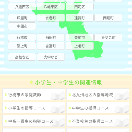
八幡西区
八幡東区
門司区
芦屋町
水巻町
遠賀町
岡垣町
中間市
行橋市
苅田町
豊前市
みやこ町
築上町
吉富町
上毛町
高校など
大学など
小学生・中学生の関連情報
行橋市の家庭教師
北九州地区の指導地域
小学生の指導コース
中学生の指導コース
中高一貫生の指導コース
不登校生の指導コース