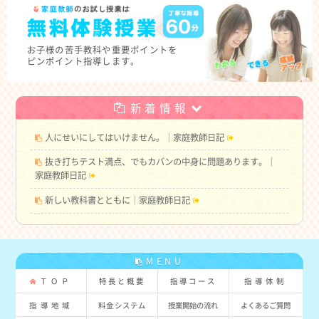
お子様の
苦手教科や重要ポイントを
ピンポイント指導します。
新着情報
人にせいにしてはいけません。｜家庭教師日記
抜き打ちテスト満点、でもカバンの中身に問題あります。｜
家庭教師日記
新しい教科書とともに｜家庭教師日記
MENU
ＴＯＰ
特長と概要
指導コース
指導体制
指導地域
料金システム
授業開始の流れ
よくあるご質問