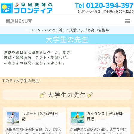
0120-394-397
Tel
【お問い合せ窓口】
年中無休 9:00～22:00
関連MENU▼
フロンティアは１対１で成績アップと高い合格率
ＴＯＰ
関連キーワード
キャンペーン情報
大学生の先生
料金表
よくあるご質問
新着情報
家庭教師日記
特長と概要
指導内容
家庭教師日記に関連するページ。
家庭
教師・勉強方法・テスト・受験など、
指導体制
指導コース
指導地域
みなさまのお役に立ちますように。
家庭教師体験記
指導報告書
授業開始まで
無料体験授業
お問い合わせ一覧
入試新着情報
ＴＯＰ
›
大学生の先生
福岡県の高校入試
勉強方法
大学生の先生
レポート｜家庭教師日
ガイダンス｜家庭教師
記
日記
新田先生の家庭教師日記。だいぶ寒く
新田先生の家庭教師日記。大学で専門