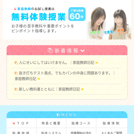
お子様の
苦手教科や重要ポイントを
ピンポイント指導します。
新着情報
人にせいにしてはいけません。｜家庭教師日記
抜き打ちテスト満点、でもカバンの中身に問題あります。｜
家庭教師日記
新しい教科書とともに｜家庭教師日記
MENU
ＴＯＰ
特長と概要
指導コース
指導体制
指導地域
料金システム
授業開始の流れ
よくあるご質問