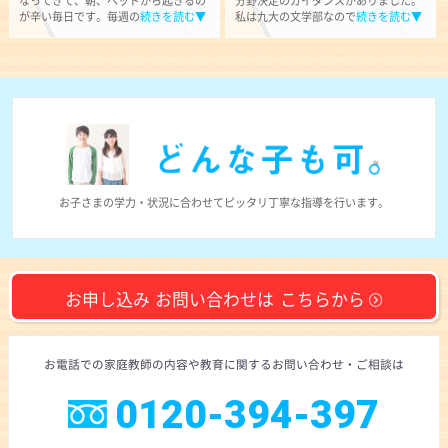
なってきて、朝、ベッドから起きるの
分野決定のガイダンスがありました。
が辛い毎日です。毎週の
続きを読む▼
私は九大の文学部なので
続きを読む▼
お子さまの学力・状況に合わせて
ピッタリ丁寧な指導を行います。
お申し込み
お問い合わせは
こちらから
お電話での
家庭教師の内容や教育に
関するお問い合わせ
・ご相談
は
0120-394-397