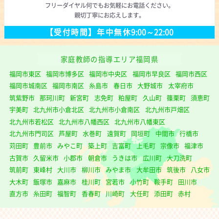
フリーダイヤル
何でもお気軽にお電話ください。
親切丁寧にお応えします。
【受付時間】
年中無休
9:00～22:00
家庭教師の指導エリア福岡県
福岡市東区
福岡市博多区
福岡市中央区
福岡市早良区
福岡市西区
福岡市城南区
福岡市南区
糸島市
春日市
大野城市
太宰府市
筑紫野市
那珂川町
新宮町
志免町
粕屋町
久山町
篠栗町
須恵町
宇美町
北九州市小倉北区
北九州市小倉南区
北九州市戸畑区
北九州市若松区
北九州市八幡西区
北九州市八幡東区
北九州市門司区
芦屋町
水巻町
遠賀町
岡垣町
中間市
行橋市
苅田町
豊前市
みやこ町
築上町
吉富町
上毛町
宗像市
福津市
古賀市
久留米市
小郡市
朝倉市
うきは市
広川町
大刀洗町
筑前町
東峰村
大川市
柳川市
みやま市
大牟田市
筑後市
八女市
大木町
飯塚市
嘉麻市
桂川町
宮若市
小竹町
鞍手町
田川市
直方市
糸田町
福智町
香春町
川崎町
大任町
添田町
赤村