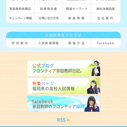
家庭教師体験記
指導報告書
関連キーワード
無料体験授業
キャンペーン情報
お問い合わせ先
新着情報
会社案内
福岡教育のひろば
学校案内
入試新着情報
勉強方法
facebook
公式
ブログ
フロンティア
家庭教師日記。
特集
ページ
福岡県の
高校入試情報
facebook
家庭教師の
フロンティア
福岡
RSS