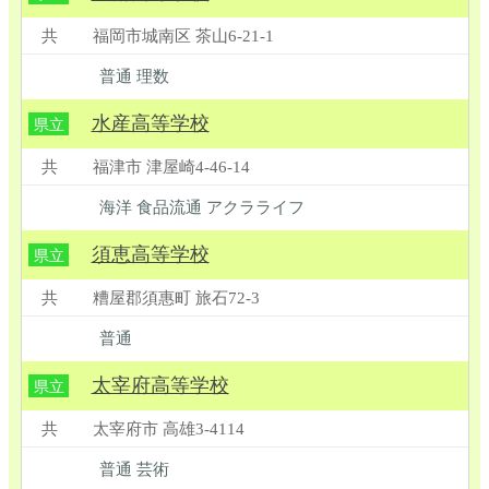
共
福岡市城南区 茶山6-21-1
普通 理数
水産高等学校
県立
共
福津市 津屋崎4-46-14
海洋 食品流通 アクラライフ
須恵高等学校
県立
共
糟屋郡須惠町 旅石72-3
普通
太宰府高等学校
県立
共
太宰府市 高雄3-4114
普通 芸術