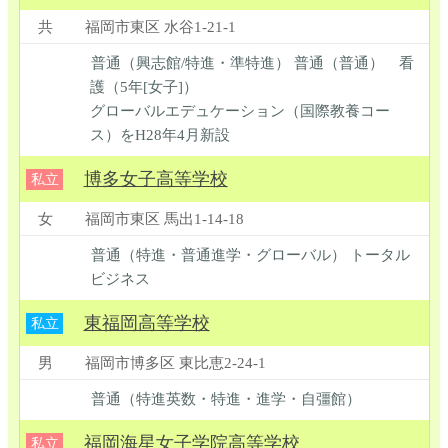
共
福岡市東区 水谷1-21-1
普通（興志館/特進・準特進） 普通（普通） 看
護（5年[女子]）
グローバルエデュケーション（国際教養コー
ス）をH28年4月新設
博多女子高等学校
私立
女
福岡市東区 馬出1-14-18
普通（特進・普通進学・グローバル） トータル
ビジネス
東福岡高等学校
私立
男
福岡市博多区 東比恵2-24-1
普通（特進英数・特進・進学・自彊館）
福岡海星女子学院高等学校
私立