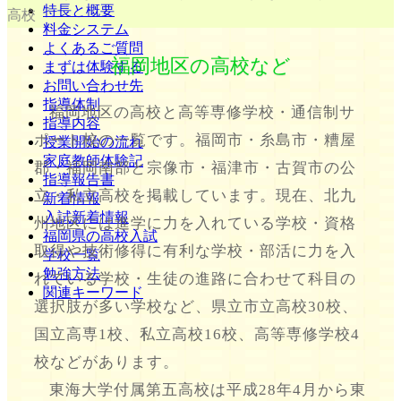
特長と概要
高校
料金システム
よくあるご質問
福岡地区の高校など
まずは体験する
お問い合わせ先
指導体制
福岡地区の高校と高等専修学校・通信制サ
指導内容
ポート校の一覧です。福岡市・糸島市・糟屋
授業開始の流れ
家庭教師体験記
郡・福岡南部と宗像市・福津市・古賀市の公
指導報告書
立・私立高校を掲載しています。現在、北九
新着情報
入試新着情報
州地区には進学に力を入れている学校・資格
福岡県の高校入試
取得や技術修得に有利な学校・部活に力を入
学校一覧
勉強方法
れている学校・生徒の進路に合わせて科目の
関連キーワード
選択肢が多い学校など、県立市立高校30校、
国立高専1校、私立高校16校、高等専修学校4
校などがあります。
東海大学付属第五高校は平成28年4月から東