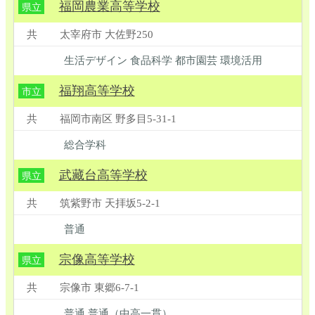
福岡農業高等学校
県立
共
太宰府市 大佐野250
生活デザイン 食品科学 都市園芸 環境活用
福翔高等学校
市立
共
福岡市南区 野多目5-31-1
総合学科
武藏台高等学校
県立
共
筑紫野市 天拝坂5-2-1
普通
宗像高等学校
県立
共
宗像市 東郷6-7-1
普通 普通（中高一貫）