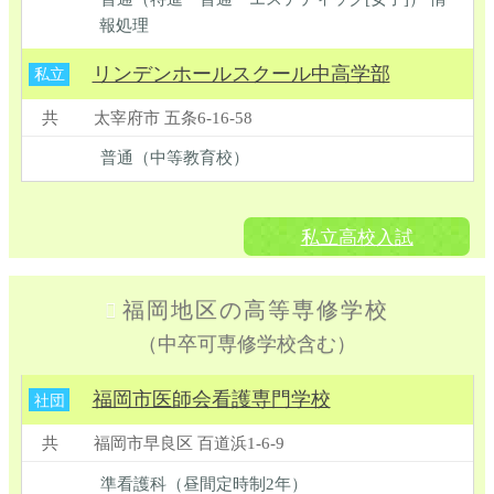
報処理
リンデンホールスクール中高学部
私立
共
太宰府市 五条6-16-58
普通（中等教育校）
私立高校入試
福岡地区の高等専修学校
（中卒可専修学校含む）
福岡市医師会看護専門学校
社団
共
福岡市早良区 百道浜1-6-9
準看護科（昼間定時制2年）