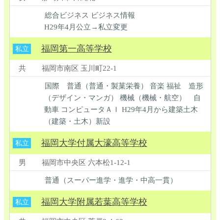
総合ビジネス ビジネス情報
H29年4月公立→私立変更
福岡第一高等学校
私立
共
福岡市南区 玉川町22-1
国際 普通（普通・製菓栄養） 音楽 福祉 造形
（デザイン・マンガ） 機械（機械・航空） 自
動車 コンピュータＡＩ H29年4月から建築土木
（建築・土木）新設
福岡大学付属大濠高等学校
私立
男
福岡市中央区 六本松1-12-1
普通（スーパー進学・進学・中高一貫）
福岡大学附属若葉高等学校
私立