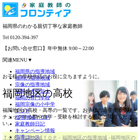
福岡県の
わかる親切
丁寧な
家庭教師
Tel
0120-394-397
【お問い合せ窓口】
年中無休 9:00～22:00
関連MENU▼
福岡県の指導地域
お子様の学校生活のお役に立ちますように。
福岡の指導地域
宗像の指導地域
福岡地区の
高校
福岡の大学短大
福岡の専門学校
福岡宗像の小中学
福岡地区の高校・高専の一覧です。
お子様の通学する学校を
ＴＯＰ
チェックする際や進学・受験を検討する際にご活用くださ
指導地域ＴＯＰ
い。
家庭教師日記
キャンペーン情報
指導コース
ＴＯＰ
›
指導地域ＴＯＰ
›
福岡地区の指導地域
›
福岡地区の