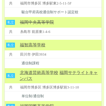
共
福岡市博多区 博多駅東2-5-11-5F
駿台甲府高校通信制サポート認定校
福岡中央高等学院
私立
共
糸島市 前原東1-4-6
福智高等学校
私立
共
田川市 伊田3934
通信制課程
北海道芸術高等学校
福岡サテライトキャ
私立
ンパス
共
福岡市博多区 博多区博多駅前3-11-10
単位制/通信制