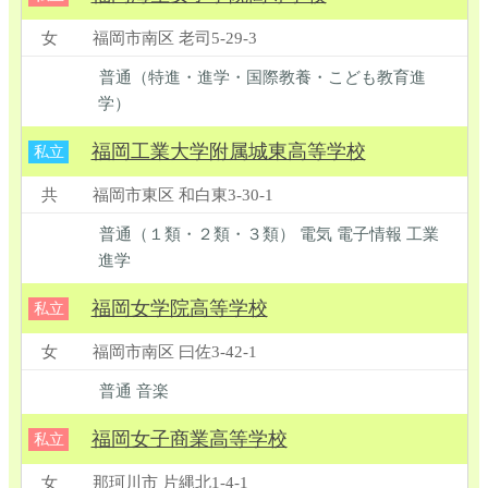
女
福岡市南区 老司5-29-3
普通（特進・進学・国際教養・こども教育進
学）
福岡工業大学附属城東高等学校
私立
共
福岡市東区 和白東3-30-1
普通（１類・２類・３類） 電気 電子情報 工業
進学
福岡女学院高等学校
私立
女
福岡市南区 曰佐3-42-1
普通 音楽
福岡女子商業高等学校
私立
女
那珂川市 片縄北1-4-1