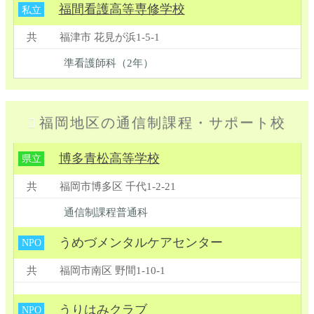
福間看護高等専修学校
私立
共
福津市 花見が浜1-5-1
準看護師科（2年）
福岡地区の通信制課程
・
サポート校
博多青松高等学校
県立
共
福岡市博多区 千代1-2-21
通信制課程普通科
うめづメンタルケアセンター
NPO
共
福岡市南区 野間1-10-1
うりはみクラブ
NPO