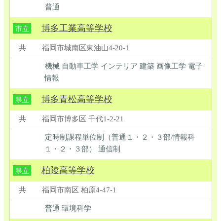
普通
博多工業高等学校
市立
共
福岡市城南区東油山4-20-1
機械 自動車工学 インテリア 建築 画像工学 電子
情報
博多青松高等学校
県立
共
福岡市博多区 千代1-2-21
定時制課程単位制（普通１・２・３部/情報科
１・２・３部） 通信制
柏陵高等学校
県立
共
福岡市南区 柏原4-47-1
普通 環境科学