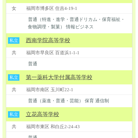
女
福岡市博多区 住吉4-19-1
普通（特進・進学・普通ドリカム・保育福祉・
食物調理・製菓） 情報ビジネス
西南学院高等学校
私立
共
福岡市早良区 百道浜1-1-1
普通
第一薬科大学付属高等学校
私立
共
福岡市南区 玉川町22-1
普通（薬進・普通・芸能） 保育 通信制
立花高等学校
私立
共
福岡市東区 和白丘2-24-43
普通