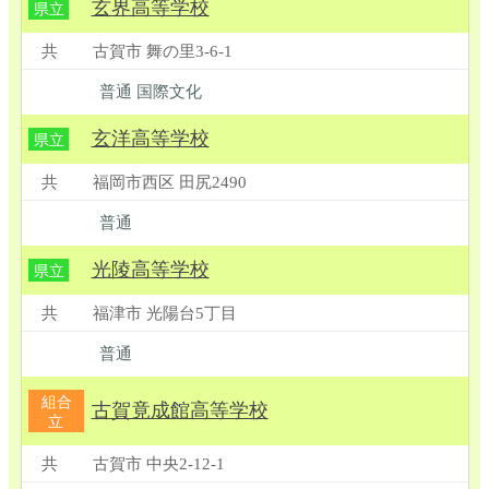
玄界高等学校
県立
共
古賀市 舞の里3-6-1
普通 国際文化
玄洋高等学校
県立
共
福岡市西区 田尻2490
普通
光陵高等学校
県立
共
福津市 光陽台5丁目
普通
組合
古賀竟成館高等学校
立
共
古賀市 中央2-12-1