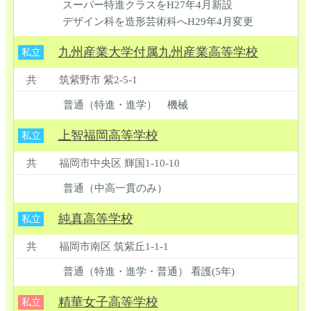
スーパー特進クラスをH27年4月新設
デザイン科を造形芸術科へH29年4月変更
九州産業大学付属九州産業高等学校
私立
共
筑紫野市 紫2-5-1
普通（特進・進学） 機械
上智福岡高等学校
私立
共
福岡市中央区 輝国1-10-10
普通（中高一貫のみ）
純真高等学校
私立
共
福岡市南区 筑紫丘1-1-1
普通（特進・進学・普通） 看護(5年)
精華女子高等学校
私立