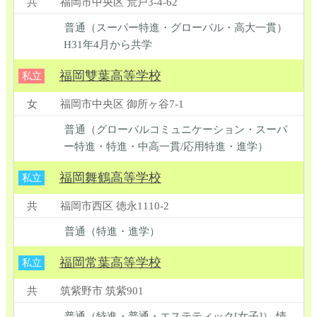
共
福岡市中央区 荒戸3-4-62
普通（スーパー特進・グローバル・高大一貫）
H31年4月から共学
福岡雙葉高等学校
私立
女
福岡市中央区 御所ヶ谷7-1
普通（グローバルコミュニケーション・スーパ
ー特進・特進・中高一貫/応用特進・進学）
福岡舞鶴高等学校
私立
共
福岡市西区 徳永1110-2
普通（特進・進学）
福岡常葉高等学校
私立
共
筑紫野市 筑紫901
普通（特進・普通・エステティック[女子]） 情