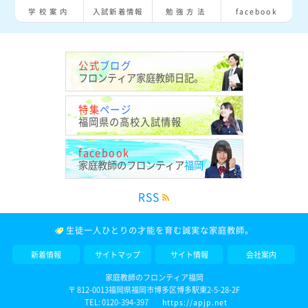
学校案内
入試新着情報
勉強方法
facebook
公式
ブログ
フロンティア
家庭教師日記。
特集
ページ
福岡県の
高校入試情報
facebook
家庭教師の
フロンティア
福岡
RSS
生徒一人ひとりの才能を育む
誠実な家庭教師。
新着情報
サイトマップ
サイト情報
会社案内
家庭教師のフロンティア福岡
〒
812-0013
福岡県
福岡市
博多区博多駅東2-5-28-2F
TEL:
0120-394-397
https://apjp.net