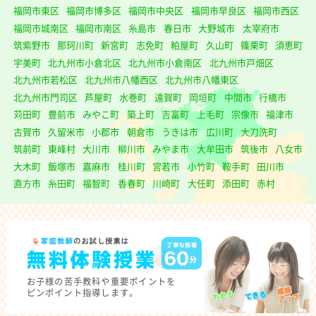
福岡市東区
福岡市博多区
福岡市中央区
福岡市早良区
福岡市西区
福岡市城南区
福岡市南区
糸島市
春日市
大野城市
太宰府市
筑紫野市
那珂川町
新宮町
志免町
粕屋町
久山町
篠栗町
須恵町
宇美町
北九州市小倉北区
北九州市小倉南区
北九州市戸畑区
北九州市若松区
北九州市八幡西区
北九州市八幡東区
北九州市門司区
芦屋町
水巻町
遠賀町
岡垣町
中間市
行橋市
苅田町
豊前市
みやこ町
築上町
吉富町
上毛町
宗像市
福津市
古賀市
久留米市
小郡市
朝倉市
うきは市
広川町
大刀洗町
筑前町
東峰村
大川市
柳川市
みやま市
大牟田市
筑後市
八女市
大木町
飯塚市
嘉麻市
桂川町
宮若市
小竹町
鞍手町
田川市
直方市
糸田町
福智町
香春町
川崎町
大任町
添田町
赤村
お子様の
苦手教科や重要ポイントを
ピンポイント指導します。