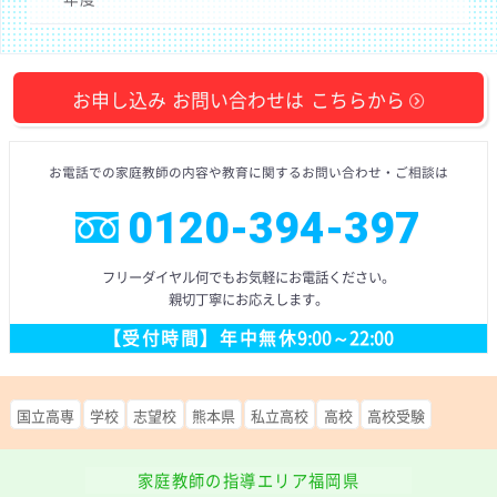
お申し込み
お問い合わせは
こちらから
お電話での
家庭教師の内容や教育に
関するお問い合わせ
・ご相談
は
0120-394-397
フリーダイヤル
何でもお気軽にお電話ください。
親切丁寧にお応えします。
【受付時間】
年中無休
9:00～22:00
国立高専
学校
志望校
熊本県
私立高校
高校
高校受験
家庭教師の指導エリア福岡県