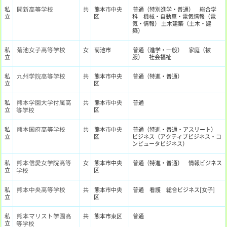
開新高等学校
私
共
熊本市中央
普通（特別進学・普通） 総合学
立
区
科 機械・自動車・電気情報（電
気・情報） 土木建築（土木・建
築）
菊池女子高等学校
私
女
菊池市
普通（進学・一般） 家庭（被
立
服） 社会福祉
九州学院高等学校
私
共
熊本市中央
普通（特進・普通）
立
区
熊本学園大学付属高
私
共
熊本市中央
普通
立
等学校
区
熊本国府高等学校
私
共
熊本市中央
普通（特進・普通・アスリート）
立
区
ビジネス（アクティブビジネス・コ
ンピュータビジネス）
熊本信愛女学院高等
私
女
熊本市中央
普通（特進・普通） 情報ビジネス
立
学校
区
熊本中央高等学校
私
共
熊本市中央
普通 看護 総合ビジネス[女子]
立
区
熊本マリスト学園高
私
共
熊本市東区
普通
立
等学校