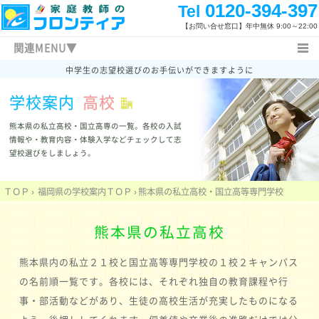
0120-394-397
Tel
【お問い合せ窓口】
年中無休 9:00～22:00
関連MENU▼
中学生の志望校選びのお手伝いができますように
ＴＯＰ
熊本県の学校
福岡県の私立高校
学校案内
高校
佐賀の私立高校
九州の国立高専
高校入試新着情報
指導コース
中学生コース
特長と概要
熊本県の私立高校・国立高専の一覧。
各校の入試
料金システム
よくあるご質問
指導体制
情報や・教育内容・体験入学などチェックして志
望校選びをしましょう。
指導内容
指導地域
授業開始の流れ
家庭教師体験記
指導報告書
指導方法
ＴＯＰ
›
福岡県の学校案内ＴＯＰ
›
熊本県の私立高校・国立高等専門学校
関連キーワード
新着情報
キャンペーン情報
家庭教師日記
入試新着情報
福岡県の高校入試
熊本県の私立高校
勉強方法
まずは体験する
お問い合わせ先
熊本県内の私立２１校と国立高等専門学校の１校２キャンパス
facebook
の名前順一覧です。各校には、それぞれ独自の教育課程や行
事・部活動などがあり、生徒の高校生活が充実したものになる