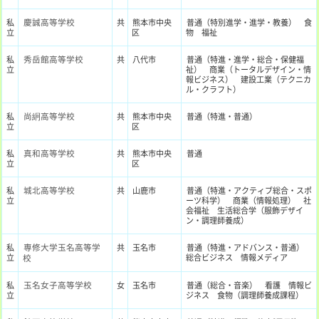
慶誠高等学校
私
共
熊本市中央
普通（特別進学・進学・教養） 食
立
区
物 福祉
秀岳館高等学校
私
共
八代市
普通（特進・進学・総合・保健福
立
祉） 商業（トータルデザイン・情
報ビジネス） 建設工業（テクニカ
ル・クラフト）
尚絅高等学校
私
共
熊本市中央
普通（特進・普通）
立
区
真和高等学校
私
共
熊本市中央
普通
立
区
城北高等学校
私
共
山鹿市
普通（特進・アクティブ総合・スポ
立
ーツ科学） 商業（情報処理） 社
会福祉 生活総合学（服飾デザイ
ン・調理師養成）
専修大学玉名高等学
私
共
玉名市
普通（特進・アドバンス・普通）
立
校
総合ビジネス 情報メディア
玉名女子高等学校
私
女
玉名市
普通（総合・音楽） 看護 情報ビ
立
ジネス 食物（調理師養成課程）