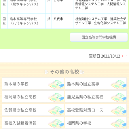
立
（熊本キャンパス）
御情報システム工学 人間情報シス
テム工学
熊本高等専門学校
国
共
八代市
機械知能システム工学 建築社会デ
立
（八代キャンパス）
ザイン工学 生物化学システム工学
国立高等専門学校機構
更新日
2021/10/12
UP
その他の高校
熊本県の学校
熊本県の国立高専
福岡県の私立高校
鹿児島県の私立高校
佐賀県の私立高校
高校受験対策コース
高校入試新着情報
福岡県の学校