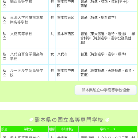
鎮西高等学校
私
共
熊本市中央
普通（特進・標準・体育[男子]）
立
区
商業
東海大学付属熊本星
私
共
熊本市東区
普通（特進・総合進学）
立
翔高等学校
文徳高等学校
私
共
熊本市西区
普通（東大医進・進特・普通） 総
立
合科学（特別進学・進学公務員就
職）
八代白百合学園高等
私
女
八代市
普通（特別進学・進学・標準）
立
学校
ルーテル学院高等学
私
共
熊本市中央
普通（理数特進・英語特進・総合・
立
校
区
芸術）
熊本県私立中学高等学校協会
熊本県の国立高等専門学校
設立
学校名
種類
市町村名
学科コース
熊本高等専門学校
国
共
合志市
情報通信エレクトロニクス工学 制