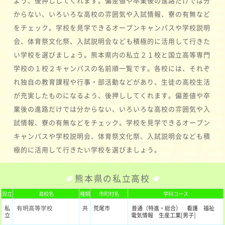
よう、後押ししてくれます。偏差値や卒業後の進路だけでは分
からない、いろいろな高校の雰囲気や入試情報、寮の有無など
をチェック。学校を見学できるオープンキャンパスや学校説明
会、体育祭文化祭、入試説明会なども積極的に活用して行きた
い学校を選びましょう。熊本県内の私立２１校と国立高等専門
学校の１校２キャンパスの名前順一覧です。各校には、それぞ
れ独自の教育課程や行事・部活動などがあり、生徒の高校生活
が充実したものになるよう、後押ししてくれます。偏差値や卒
業後の進路だけでは分からない、いろいろな高校の雰囲気や入
試情報、寮の有無などをチェック。学校を見学できるオープン
キャンパスや学校説明会、体育祭文化祭、入試説明会なども積
極的に活用して行きたい学校を選びましょう。
熊本県の私立高校
設立
高校名
種類
市町村名
学科コース
有明高等学校
私
共
荒尾市
普通（特進・総合） 看護 福祉
立
電気情報 生産工業[男子]