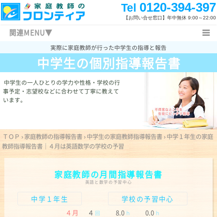
0120-394-397
Tel
【お問い合せ窓口】
年中無休 9:00～22:00
関連MENU▼
実際に家庭教師が行った中学生の指導と報告
ＴＯＰ
指導報告書TOP
中学生の報告書
中学生の個別指導報告書
中学生コース
高校入試新着情報
家庭教師日記
特長と概要
指導内容
指導体制
中学生の一人ひとりの学力や性格・学校の行
事予定・志望校などに合わせて丁寧に教えて
指導地域
料金表
キャンペーン情報
います。
授業開始まで
無料体験授業
よくあるご質問
家庭教師体験記
関連キーワード
お問い合わせ一覧
ＴＯＰ
›
家庭教師の指導報告書
›
中学生の家庭教師指導報告書
›
中学１年生の家庭
新着情報
福岡県の高校入試
勉強方法
教師指導報告書｜４月は英語数学の学校の予習
学校一覧
家庭教師の
月間指導報告書
英語と数学の予習中心
中学１年生
学校の予習中心
４月
４
8.0
0.0
回
ｈ
ｈ