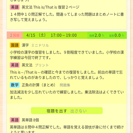
英語
英文法 This is/That is 復習２ページ
１４問中１０問正解でした。間違ってしまった問題はまとめノートに書
き写して覚えましょう。
2
4
15
(土)
17:00
～
19:00
2.0
0.0
/
国語
漢字
ミニドリル
小学校の漢字の復習をしました。９割程度できていました。小学校の漢
字練習は今回で終了です。
英語
英文法
プリント
This is～/That is～の確認と今までの復習をしました。前出の単語で忘
れているものがありましたので、しっかりと覚えましょう。
数学
正負の計算（まとめ）
問題集
加法減法を少し忘れていたので練習しました。乗法除法はよくできてい
ました。
宿題を出す
出さない
英語
英単語 8個
英単語は８問中４問正解でした。単語を覚える習慣が身に付くまで続け
ようと思います。