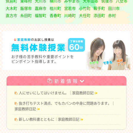
筑前町
東峰村
大川市
柳川市
みやま市
大牟田市
筑後市
八女市
大木町
飯塚市
嘉麻市
桂川町
宮若市
小竹町
鞍手町
田川市
直方市
糸田町
福智町
香春町
川崎町
大任町
添田町
赤村
お子様の
苦手教科や重要ポイントを
ピンポイント指導します。
新着情報
人にせいにしてはいけません。｜家庭教師日記
抜き打ちテスト満点、でもカバンの中身に問題あります。｜
家庭教師日記
新しい教科書とともに｜家庭教師日記