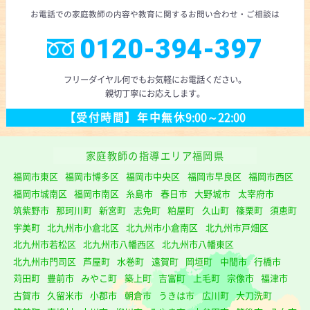
お電話での
家庭教師の内容や教育に
関するお問い合わせ
・ご相談
は
0120-394-397
フリーダイヤル
何でもお気軽にお電話ください。
親切丁寧にお応えします。
【受付時間】
年中無休
9:00～22:00
家庭教師の指導エリア福岡県
福岡市東区
福岡市博多区
福岡市中央区
福岡市早良区
福岡市西区
福岡市城南区
福岡市南区
糸島市
春日市
大野城市
太宰府市
筑紫野市
那珂川町
新宮町
志免町
粕屋町
久山町
篠栗町
須恵町
宇美町
北九州市小倉北区
北九州市小倉南区
北九州市戸畑区
北九州市若松区
北九州市八幡西区
北九州市八幡東区
北九州市門司区
芦屋町
水巻町
遠賀町
岡垣町
中間市
行橋市
苅田町
豊前市
みやこ町
築上町
吉富町
上毛町
宗像市
福津市
古賀市
久留米市
小郡市
朝倉市
うきは市
広川町
大刀洗町