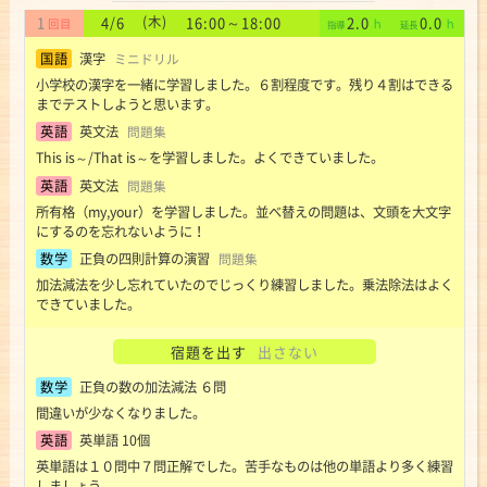
1
4
6
(木)
16:00
～
18:00
2.0
0.0
/
国語
漢字
ミニドリル
小学校の漢字を一緒に学習しました。６割程度です。残り４割はできる
までテストしようと思います。
英語
英文法
問題集
This is～/That is～を学習しました。よくできていました。
英語
英文法
問題集
所有格（my,your）を学習しました。並べ替えの問題は、文頭を大文字
にするのを忘れないように！
数学
正負の四則計算の演習
問題集
加法減法を少し忘れていたのでじっくり練習しました。乗法除法はよく
できていました。
宿題を出す
出さない
数学
正負の数の加法減法 ６問
間違いが少なくなりました。
英語
英単語 10個
英単語は１０問中７問正解でした。苦手なものは他の単語より多く練習
しましょう。