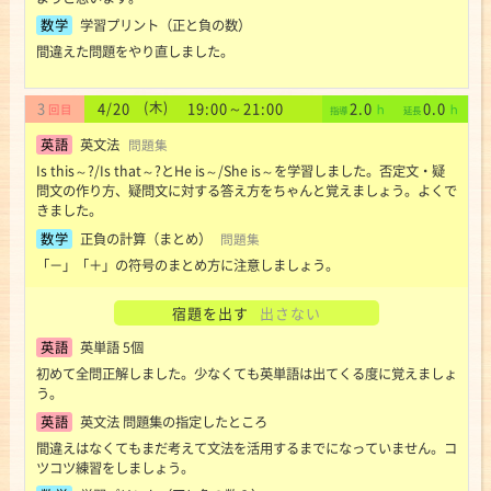
数学
学習プリント（正と負の数）
間違えた問題をやり直しました。
3
4
20
(木)
19:00
～
21:00
2.0
0.0
/
英語
英文法
問題集
Is this～?/Is that～?とHe is～/She is～を学習しました。否定文・疑
問文の作り方、疑問文に対する答え方をちゃんと覚えましょう。よくで
きました。
数学
正負の計算（まとめ）
問題集
「－」「＋」の符号のまとめ方に注意しましょう。
宿題を出す
出さない
英語
英単語 5個
初めて全問正解しました。少なくても英単語は出てくる度に覚えましょ
う。
英語
英文法 問題集の指定したところ
間違えはなくてもまだ考えて文法を活用するまでになっていません。コ
ツコツ練習をしましょう。