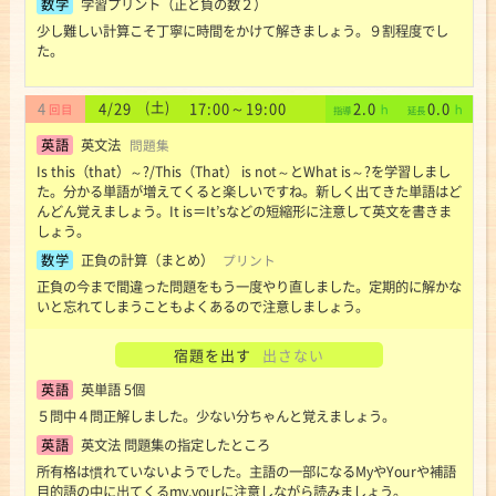
数学
学習プリント（正と負の数２）
少し難しい計算こそ丁寧に時間をかけて解きましょう。９割程度でし
た。
4
4
29
(土)
17:00
～
19:00
2.0
0.0
/
英語
英文法
問題集
Is this（that）～?/This（That） is not～とWhat is～?を学習しまし
た。分かる単語が増えてくると楽しいですね。新しく出てきた単語はど
んどん覚えましょう。It is＝It’sなどの短縮形に注意して英文を書きま
しょう。
数学
正負の計算（まとめ）
プリント
正負の今まで間違った問題をもう一度やり直しました。定期的に解かな
いと忘れてしまうこともよくあるので注意しましょう。
宿題を出す
出さない
英語
英単語 5個
５問中４問正解しました。少ない分ちゃんと覚えましょう。
英語
英文法 問題集の指定したところ
所有格は慣れていないようでした。主語の一部になるMyやYourや補語
目的語の中に出てくるmy,yourに注意しながら読みましょう。