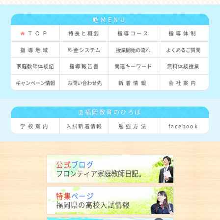
MENU
ＴＯＰ
特長と概要
指導コース
指導体制
指導地域
料金システム
授業開始の流れ
よくあるご質問
家庭教師体験記
指導報告書
関連キーワード
無料体験授業
キャンペーン情報
お問い合わせ先
新着情報
会社案内
福岡教育のひろば
学校案内
入試新着情報
勉強方法
facebook
公式
ブログ
フロンティア
家庭教師日記。
特集
ページ
福岡県の
高校入試情報